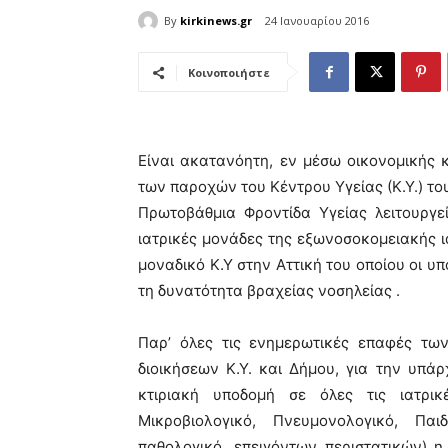
By
kirkinews.gr
24 Ιανουαρίου 2016
Κοινοποιήστε
Είναι ακατανόητη, εν μέσω οικονομικής κ
των παροχών του Κέντρου Υγείας (Κ.Υ.) το
Πρωτοβάθμια Φροντίδα Υγείας λειτουργε
ιατρικές μονάδες της εξωνοσοκομειακής ια
μοναδικό Κ.Υ στην Αττική του οποίου οι υ
τη δυνατότητα βραχείας νοσηλείας .
Παρ’ όλες τις ενημερωτικές επαφές τω
διοικήσεων Κ.Υ. και Δήμου, για την υπ
κτιριακή υποδομή σε όλες τις ιατρικ
Μικροβιολογικό, Πνευμονολογικό, Παιδ
παθολογικό, επειγόντων περιστατικών) η