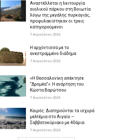
Αναστέλλεται η λειτουργία
αιολικού πάρκου στη Βοιωτία
λόγω της μεγάλης πυρκαγιάς,
προφυλακίστηκαν οι τρεις
κατηγορούμενοι
7 Αυγούστου 2026
Η αρχόντισσα με το
ανεστραμμένο διάδημα
7 Αυγούστου 2026
«Η Θεσσαλονίκη απέκτησε
“Δρομέα”»: Η ανάρτηση του
Κώστα Βαρώτσου
7 Αυγούστου 2026
Καιρός: Διατηρούνται τα ισχυρά
μελτέμια στο Αιγαίο –
Σαββατοκύριακο με 40άρια
7 Αυγούστου 2026