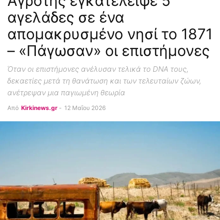
Αγρότης εγκατέλειψε 5
αγελάδες σε ένα
απομακρυσμένο νησί το 1871
– «Πάγωσαν» οι επιστήμονες
Όταν οι επιστήμονες ανέλυσαν τελικά το DNA τους,
δεκαετίες μετά τη θανάτωση και των τελευταίων ζώων,
ανέτρεψαν μια παγιωμένη θεωρία
Από
Kirkinews.gr
-
12 Μαΐου 2026