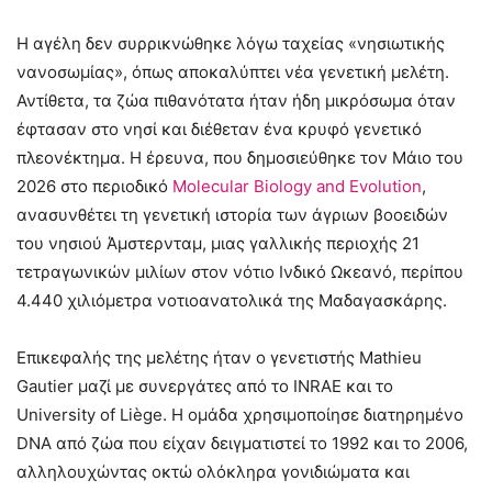
Η αγέλη δεν συρρικνώθηκε λόγω ταχείας «νησιωτικής
νανοσωμίας», όπως αποκαλύπτει νέα γενετική μελέτη.
Αντίθετα, τα ζώα πιθανότατα ήταν ήδη μικρόσωμα όταν
έφτασαν στο νησί και διέθεταν ένα κρυφό γενετικό
πλεονέκτημα. Η έρευνα, που δημοσιεύθηκε τον Μάιο του
2026 στο περιοδικό
Molecular Biology and Evolution
,
ανασυνθέτει τη γενετική ιστορία των άγριων βοοειδών
του νησιού Άμστερνταμ, μιας γαλλικής περιοχής 21
τετραγωνικών μιλίων στον νότιο Ινδικό Ωκεανό, περίπου
4.440 χιλιόμετρα νοτιοανατολικά της Μαδαγασκάρης.
Επικεφαλής της μελέτης ήταν ο γενετιστής Mathieu
Gautier μαζί με συνεργάτες από το INRAE και το
University of Liège. Η ομάδα χρησιμοποίησε διατηρημένο
DNA από ζώα που είχαν δειγματιστεί το 1992 και το 2006,
αλληλουχώντας οκτώ ολόκληρα γονιδιώματα και