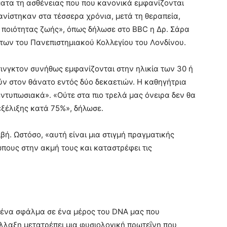
ματα τη ασθένειας που που κανονικά εμφανίζονται
νίστηκαν στα τέσσερα χρόνια, μετά τη θεραπεία,
ς ποιότητας ζωής», όπως δήλωσε στο BBC η Δρ. Σάρα
άτων του Πανεπιστημιακού Κολλεγίου του Λονδίνου.
νγκτον συνήθως εμφανίζονται στην ηλικία των 30 ή
ύν στον θάνατο εντός δύο δεκαετιών. Η καθηγήτρια
ντυπωσιακά». «Ούτε στα πιο τρελά μας όνειρα δεν θα
εξέλιξης κατά 75%», δήλωσε.
ιβή. Ωστόσο, «αυτή είναι μια στιγμή πραγματικής
ώπους στην ακμή τους και καταστρέφει τις
 ένα σφάλμα σε ένα μέρος του DNA μας που
τάλλαξη μετατρέπει μια φυσιολογική πρωτεΐνη που