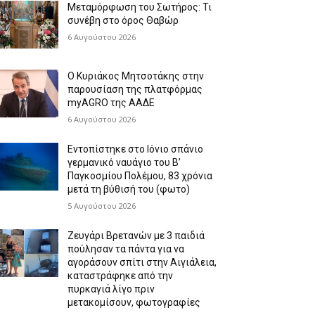
Μεταμόρφωση του Σωτήρος: Τι
συνέβη στο όρος Θαβώρ
6 Αυγούστου 2026
Ο Κυριάκος Μητσοτάκης στην
παρουσίαση της πλατφόρμας
myAGRO της ΑΑΔΕ
6 Αυγούστου 2026
Εντοπίστηκε στο Ιόνιο σπάνιο
γερμανικό ναυάγιο του Β’
Παγκοσμίου Πολέμου, 83 χρόνια
μετά τη βύθισή του (φωτο)
5 Αυγούστου 2026
Ζευγάρι Βρετανών με 3 παιδιά
πούλησαν τα πάντα για να
αγοράσουν σπίτι στην Αιγιάλεια,
καταστράφηκε από την
πυρκαγιά λίγο πριν
μετακομίσουν, φωτογραφίες