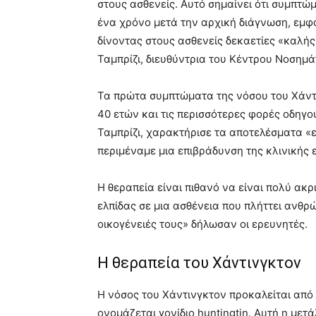
στους ασθενείς. Αυτό σημαίνει ότι συμπτώ
ένα χρόνο μετά την αρχική διάγνωση, εμφα
δίνοντας στους ασθενείς δεκαετίες «καλή
Ταμπρίζι, διευθύντρια του Κέντρου Νοσημ
Τα πρώτα συμπτώματα της νόσου του Χάντι
40 ετών και τις περισσότερες φορές οδηγο
Ταμπρίζι, χαρακτήρισε τα αποτελέσματα «ε
περιμέναμε μια επιβράδυνση της κλινικής 
Η θεραπεία είναι πιθανό να είναι πολύ ακρ
ελπίδας σε μια ασθένεια που πλήττει ανθρ
οικογένειές τους» δήλωσαν οι ερευνητές.
Η θεραπεία του Χάντινγκτον
Η νόσος του Χάντινγκτον προκαλείται από
ονομάζεται γονίδιο huntingtin. Αυτή η με