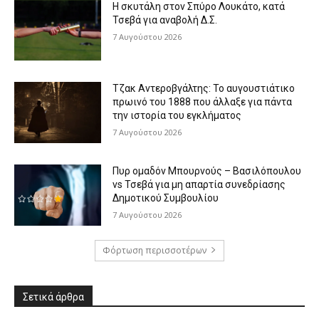
Η σκυτάλη στον Σπύρο Λουκάτο, κατά
Τσεβά για αναβολή Δ.Σ.
7 Αυγούστου 2026
Τζακ Αντεροβγάλτης: To αυγουστιάτικο
πρωινό του 1888 που άλλαξε για πάντα
την ιστορία του εγκλήματος
7 Αυγούστου 2026
Πυρ ομαδόν Μπουρνούς – Βασιλόπουλου
vs Τσεβά για μη απαρτία συνεδρίασης
Δημοτικού Συμβουλίου
7 Αυγούστου 2026
Φόρτωση περισσοτέρων
Σετικά άρθρα