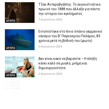
Τζακ Αντεροβγάλτης: To αυγουστιάτικο
πρωινό του 1888 που άλλαξε για πάντα
την ιστορία του εγκλήματος
7 Αυγούστου 2026
ΑΡΘΡΑ
Εντοπίστηκε στο Ιόνιο σπάνιο γερμανικό
ναυάγιο του Β’ Παγκοσμίου Πολέμου, 83
χρόνια μετά τη βύθισή του (φωτο)
5 Αυγούστου 2026
ΑΡΘΡΑ
Δεν είναι κακό να βαριέστε – Η πλήξη
κάνει καλό σε μυαλό, μνήμη και
δημιουργικότητα
2 Αυγούστου 2026
ΑΡΘΡΑ