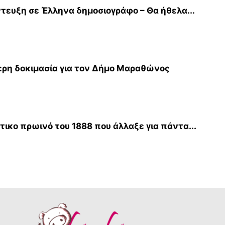
τευξη σε Έλληνα δημοσιογράφο – Θα ήθελα...
τερη δοκιμασία για τον Δήμο Μαραθώνος
τικο πρωινό του 1888 που άλλαξε για πάντα...