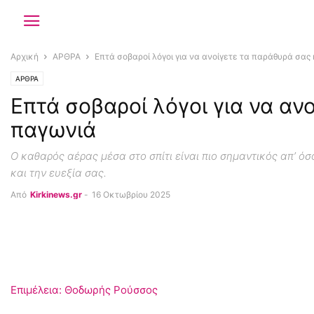
Αρχική
ΑΡΘΡΑ
Επτά σοβαροί λόγοι για να ανοίγετε τα παράθυρά σας 
ΑΡΘΡΑ
Επτά σοβαροί λόγοι για να αν
παγωνιά
Ο καθαρός αέρας μέσα στο σπίτι είναι πιο σημαντικός απ’ όσ
και την ευεξία σας.
Από
Kirkinews.gr
-
16 Οκτωβρίου 2025
Επιμέλεια: Θοδωρής Ρούσσος