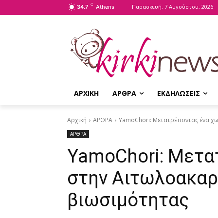
C
Παρασκευή, 7 Αυγούστου, 2026
34.7
Athens
ΑΡΧΙΚΗ
ΑΡΘΡΑ
ΕΚΔΗΛΩΣΕΙΣ
Αρχική
ΑΡΘΡΑ
YamoChori: Μετατρέποντας ένα χ
ΑΡΘΡΑ
YamoChori: Μετα
στην Αιτωλοακαρ
βιωσιμότητας