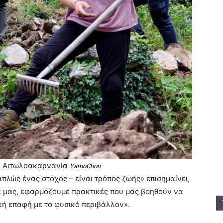
ν Αιτωλοακαρνανία
YamoChori
 απλώς ένας στόχος – είναι τρόπος ζωής» επισημαίνει,
ά μας, εφαρμόζουμε πρακτικές που μας βοηθούν να
κή επαφή με το φυσικό περιβάλλον».