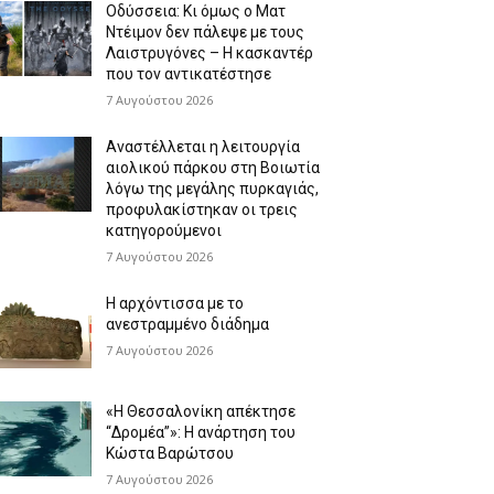
Οδύσσεια: Κι όμως ο Ματ
Ντέιμον δεν πάλεψε με τους
Λαιστρυγόνες – Η κασκαντέρ
που τον αντικατέστησε
7 Αυγούστου 2026
Αναστέλλεται η λειτουργία
αιολικού πάρκου στη Βοιωτία
λόγω της μεγάλης πυρκαγιάς,
προφυλακίστηκαν οι τρεις
κατηγορούμενοι
7 Αυγούστου 2026
Η αρχόντισσα με το
ανεστραμμένο διάδημα
7 Αυγούστου 2026
«Η Θεσσαλονίκη απέκτησε
“Δρομέα”»: Η ανάρτηση του
Κώστα Βαρώτσου
7 Αυγούστου 2026