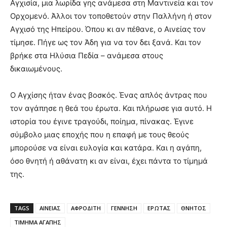
Αγχισία, μια λωρίδα γης ανάμεσα στη Μαντινεία και τον
Ορχομενό. Άλλοι τον τοποθετούν στην Παλλήνη ή στον
Αγχισό της Ηπείρου. Όπου κι αν πέθανε, ο Αινείας τον
τίμησε. Πήγε ως τον Άδη για να τον δει ξανά. Και τον
βρήκε στα Ηλύσια Πεδία – ανάμεσα στους
δικαιωμένους.
Ο Αγχίσης ήταν ένας βοσκός. Ένας απλός άντρας που
τον αγάπησε η θεά του έρωτα. Και πλήρωσε για αυτό. Η
ιστορία του έγινε τραγούδι, ποίημα, πίνακας. Έγινε
σύμβολο μιας εποχής που η επαφή με τους θεούς
μπορούσε να είναι ευλογία και κατάρα. Και η αγάπη,
όσο θνητή ή αθάνατη κι αν είναι, έχει πάντα το τίμημά
της.
TAGS
ΑΙΝΕΙΑΣ
ΑΦΡΟΔΙΤΗ
ΓΕΝΝΗΣΗ
ΕΡΩΤΑΣ
ΘΝΗΤΟΣ
ΤΙΜΗΜΑ ΑΓΑΠΗΣ