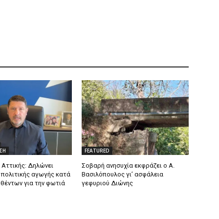
ΣΗ
FEATURED
 Αττικής: Δηλώνει
Σοβαρή ανησυχία εκφράζει ο Α.
πολιτικής αγωγής κατά
Βασιλόπουλος γι’ ασφάλεια
θέντων για την φωτιά
γεφυριού Διώνης