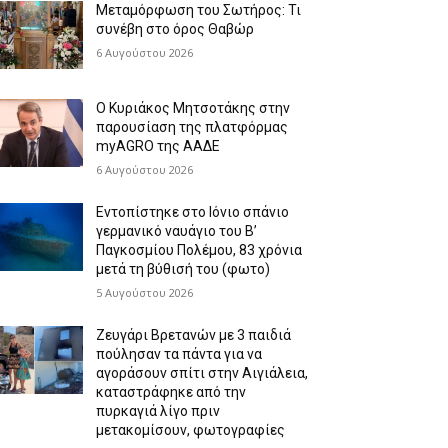
Μεταμόρφωση του Σωτήρος: Τι
συνέβη στο όρος Θαβώρ
6 Αυγούστου 2026
Ο Κυριάκος Μητσοτάκης στην
παρουσίαση της πλατφόρμας
myAGRO της ΑΑΔΕ
6 Αυγούστου 2026
Εντοπίστηκε στο Ιόνιο σπάνιο
γερμανικό ναυάγιο του Β’
Παγκοσμίου Πολέμου, 83 χρόνια
μετά τη βύθισή του (φωτο)
5 Αυγούστου 2026
Ζευγάρι Βρετανών με 3 παιδιά
πούλησαν τα πάντα για να
αγοράσουν σπίτι στην Αιγιάλεια,
καταστράφηκε από την
πυρκαγιά λίγο πριν
μετακομίσουν, φωτογραφίες