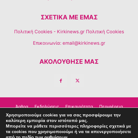
ΣΧΕΤΙΚΆ ΜΕ ΕΜΆΣ
Πολιτική Cookies
- Kirkinews.gr Πολιτική Cookies
Επικοινωνία:
email@kirkinews.gr
ΑΚΟΛΟΥΘΗΣΕ ΜΑΣ
Άρθρα
Εκδηλώσεις
Επικαιρότητα
Περιφέρεια
Χρησιμοποιούμε cookies για να σας προσφέρουμε την
Σχόλια
Τέχνη – Πολιτισμός
Διαφημιστείτε
καλύτερη εμπειρία στον ιστότοπό μας.
Μπορείτε να μάθετε περισσότερες πληροφορίες σχετικά με
Επικοινωνία
τα cookies που χρησιμοποιούμε ή να τα απενεργοποιήσετε
από το πεδίο των
ρυθμίσεων
.