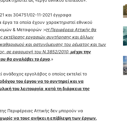
αρακτηριστεί ως «έργο εθνικού επιπέδου».
21 και 304751/02-11-2021 έγγραφα
τα έργα τα οποία έχουν χαρακτηριστεί εθνικού
δομών & Μεταφορών :«
Η Περιφέρεια Αττικής θα
τες εκτέλεσης εργασιών συντήρησης και άλλων
καθαρισμού και αστυνόμευσης του ρέματος και των
ς, σε εφαρμογή του Ν.3852/2010,
μέχρι την
ου θα αναλάβει το έργο
.»
ί ανάδοχος εργολάβος ο οποίος εκτελεί το
δόχου του έργου να το συντηρεί και να
λική του λειτουργία κατά τη διάρκεια της
 της Περιφέρειας Αττικής δεν μπορούν να
χωρίς να τους ανήκει η επίβλεψη των έργων.