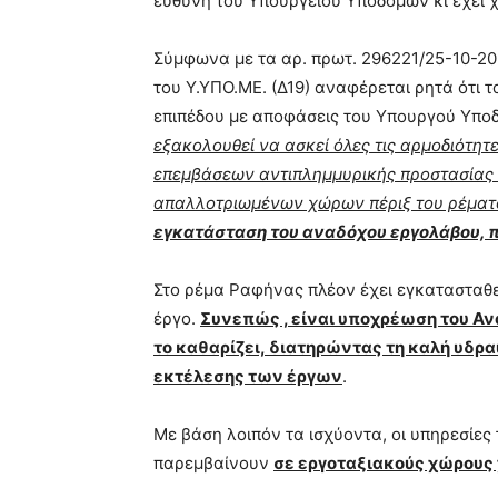
ευθύνη του Υπουργείου Υποδομών κι έχει χ
Σύμφωνα με τα αρ. πρωτ. 296221/25-10-20
του Υ.ΥΠΟ.ΜΕ. (Δ19) αναφέρεται ρητά ότι 
επιπέδου με αποφάσεις του Υπουργού Υπο
εξακολουθεί να ασκεί όλες τις αρμοδιότη
επεμβάσεων αντιπλημμυρικής προστασίας 
απαλλοτριωμένων χώρων πέριξ του ρέματο
εγκατάσταση του αναδόχου εργολάβου, π
Στο ρέμα Ραφήνας πλέον έχει εγκατασταθε
έργο.
Συνεπώς , είναι υποχρέωση του Ανα
το καθαρίζει, διατηρώντας τη καλή υδραυ
εκτέλεσης των έργων
.
Με βάση λοιπόν τα ισχύοντα, οι υπηρεσίες
παρεμβαίνουν
σε εργοταξιακούς χώρους 