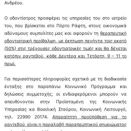
Ανδρέου.
Ο οδοντίατρος προσφέρει τις υπηρεσίες του στο ιατρείο
του, που βρίσκεται στο Πόρτο Ράφτη, στους οικονομικά
αδύναμους συμπολίτες μας και αφορούν τη
θεραπευτική
οδοντιατρική περίθαλψη, με έκπτωση πενήντα τοις εκατό
(50%) στις τρέχουσες οδοντιατρικές τιμές και θα δέχεται
κατόπιν ραντεβού, κάθε Δευτέρα και Τετάρτη, 9 – 11 το
πρωί.
Για περισσότερες πληροφορίες σχετικά με τη διαδικασία
ένταξης στο παραπάνω Κοινωνικό Πρόγραμμα και
δηλώσεις συμμετοχής, οι ενδιαφερόμενοι μπορούν να
απευθύνονται στην Προϊσταμένη της Κοινωνικής
Υπηρεσίας κα Βασιλική Σταύρου, Κοινωνική Λειτουργό,
τηλ. 22990 20174.
Απαραίτητη προϋπόθεση για το
ραντεβού, είναι η παραλαβή παραπεμπτικού σημειώματος