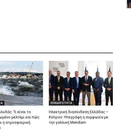
ΤΑ
ΕΠΙΚΑΙΡΟΤΗΤΑ
λυδάς: Τι είναι το
Ηλεκτρική διασύνδεση Ελλάδας –
ωμένο μελτέμι και πώς
Κύπρου: Υπεγράφη η συμφωνία με
ι η ατμοσφαιρική
την γαλλική Meridiam
α