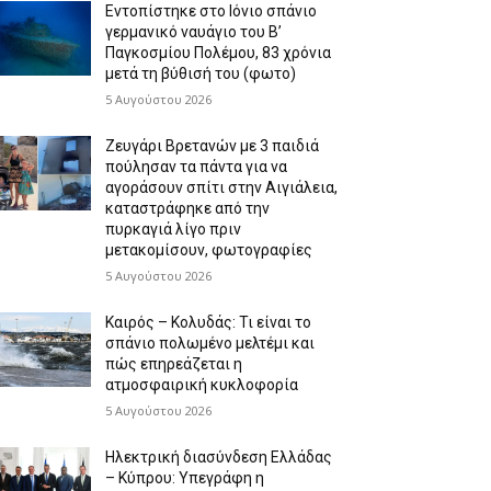
Εντοπίστηκε στο Ιόνιο σπάνιο
γερμανικό ναυάγιο του Β’
Παγκοσμίου Πολέμου, 83 χρόνια
μετά τη βύθισή του (φωτο)
5 Αυγούστου 2026
Ζευγάρι Βρετανών με 3 παιδιά
πούλησαν τα πάντα για να
αγοράσουν σπίτι στην Αιγιάλεια,
καταστράφηκε από την
πυρκαγιά λίγο πριν
μετακομίσουν, φωτογραφίες
5 Αυγούστου 2026
Καιρός – Κολυδάς: Τι είναι το
σπάνιο πολωμένο μελτέμι και
πώς επηρεάζεται η
ατμοσφαιρική κυκλοφορία
5 Αυγούστου 2026
Ηλεκτρική διασύνδεση Ελλάδας
– Κύπρου: Υπεγράφη η