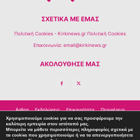
ΣΧΕΤΙΚΆ ΜΕ ΕΜΆΣ
Πολιτική Cookies
- Kirkinews.gr Πολιτική Cookies
Επικοινωνία:
email@kirkinews.gr
ΑΚΟΛΟΥΘΗΣΕ ΜΑΣ
Άρθρα
Εκδηλώσεις
Επικαιρότητα
Περιφέρεια
Χρησιμοποιούμε cookies για να σας προσφέρουμε την
Σχόλια
Τέχνη – Πολιτισμός
Διαφημιστείτε
καλύτερη εμπειρία στον ιστότοπό μας.
Μπορείτε να μάθετε περισσότερες πληροφορίες σχετικά με
Επικοινωνία
τα cookies που χρησιμοποιούμε ή να τα απενεργοποιήσετε