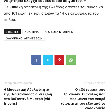
να ζητήσει έλεγχο και δευτέρου δείγματος
. Η
Ολυμπιακή αποστολή της Ελλάδας αποτελείται συνολικά
από 101 μέλη, εκ των οποίων τα 14 σε αγωνίσματα του
στίβου.
ΕΤΙΚΕΤΕΣ
ΑΘΛΗΤΡΙΑ
ΚΡΟΥΣΜΑ ΝΤΟΠΙΝΓΚ
ΟΛΥΜΠΙΑΚΟΙ ΑΓΩΝΕΣ 2024
Προηγούμενο άρθρο
Επόμενο άρθρο
Η Μοναστική Αδελφότητα
Ο «Χάτσικο» των
της Παντάνασσας δίνει ζωή
Τρικάλων: Ο σκύλος που
στο Βυζαντινό Μυστρά (vid
περιμένει τον νεκρό
& icons)
ιδιοκτήτη του έξω από το
νοσοκομείο