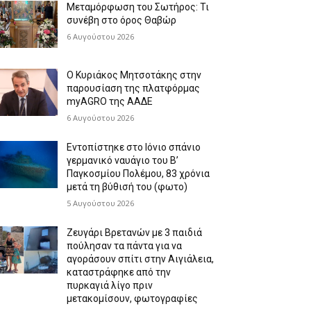
Μεταμόρφωση του Σωτήρος: Τι
συνέβη στο όρος Θαβώρ
6 Αυγούστου 2026
Ο Κυριάκος Μητσοτάκης στην
παρουσίαση της πλατφόρμας
myAGRO της ΑΑΔΕ
6 Αυγούστου 2026
Εντοπίστηκε στο Ιόνιο σπάνιο
γερμανικό ναυάγιο του Β’
Παγκοσμίου Πολέμου, 83 χρόνια
μετά τη βύθισή του (φωτο)
5 Αυγούστου 2026
Ζευγάρι Βρετανών με 3 παιδιά
πούλησαν τα πάντα για να
αγοράσουν σπίτι στην Αιγιάλεια,
καταστράφηκε από την
πυρκαγιά λίγο πριν
μετακομίσουν, φωτογραφίες