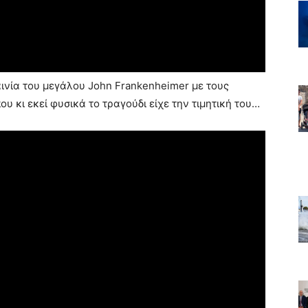
 ταινία του μεγάλου John Frankenheimer με τους
ου κι εκεί φυσικά το τραγούδι είχε την τιμητική του…