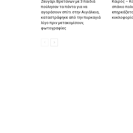
Ζευγάρι Βρετανών με 3 παιδιά
Καιρός – Κο
πούλησαν τα πάντα για να
σπάνιο πολ
αγοράσουν σπίτι στην Αιγιάλεια,
επηρεάζετα
καταστράφηκε από την πυρκαγιά
κυκλοφορί
λίγο πριν μετακομίσουν,
φωτογραφίες