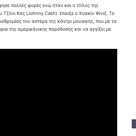
ράφησε πολλές φορές ενώ ήταν και ο τίτλος της
υ Τζόνι Κας (Johnny Cash) έπαιξε ο Χοακίν Φίνιξ. Το
ιοδρομίας του αστέρα της κάντρι μουσικής, που με τα
ρια της αμερικάνικης παράδοσης και να αγγίξει με