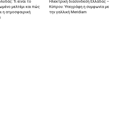
λυδάς: Τι είναι το
Ηλεκτρική διασύνδεση Ελλάδας –
ωμένο μελτέμι και πώς
Κύπρου: Υπεγράφη η συμφωνία με
ι η ατμοσφαιρική
την γαλλική Meridiam
α