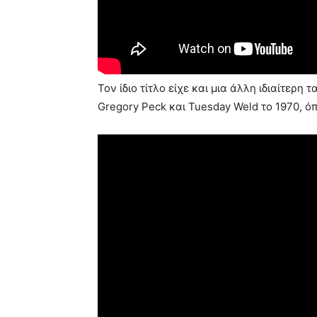
Τον ίδιο τίτλο είχε και μια άλλη ιδιαίτερη
Gregory Peck και Tuesday Weld το 1970, όπ