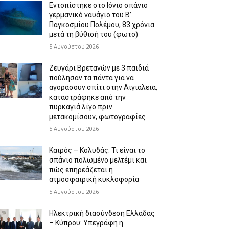
Εντοπίστηκε στο Ιόνιο σπάνιο
γερμανικό ναυάγιο του Β’
Παγκοσμίου Πολέμου, 83 χρόνια
μετά τη βύθισή του (φωτο)
5 Αυγούστου 2026
Ζευγάρι Βρετανών με 3 παιδιά
πούλησαν τα πάντα για να
αγοράσουν σπίτι στην Αιγιάλεια,
καταστράφηκε από την
πυρκαγιά λίγο πριν
μετακομίσουν, φωτογραφίες
5 Αυγούστου 2026
Καιρός – Κολυδάς: Τι είναι το
σπάνιο πολωμένο μελτέμι και
πώς επηρεάζεται η
ατμοσφαιρική κυκλοφορία
5 Αυγούστου 2026
Ηλεκτρική διασύνδεση Ελλάδας
– Κύπρου: Υπεγράφη η