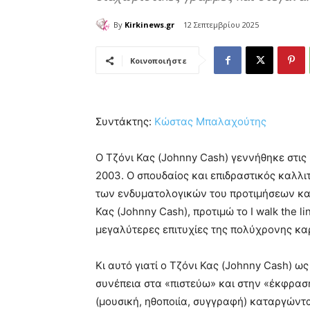
By
Kirkinews.gr
12 Σεπτεμβρίου 2025
Κοινοποιήστε
Συντάκτης:
Κώστας Μπαλαχούτης
Ο Τζόνι Κας (Johnny Cash‎‎) γεννήθηκε στι
2003. Ο σπουδαίος και επιδραστικός καλλι
των ενδυματολογικών του προτιμήσεων και 
Κας (Johnny Cash), προτιμώ το I walk the li
μεγαλύτερες επιτυχίες της πολύχρονης κα
Κι αυτό γιατί ο Τζόνι Κας (Johnny Cash) ω
συνέπεια στα «πιστεύω» και στην «έκφρασ
(μουσική, ηθοποιία, συγγραφή) καταργώντα