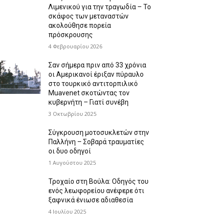
Λιμενικού για την τραγωδία – Το
σκάφος των μεταναστών
ακολούθησε πορεία
πρόσκρουσης
4 Φεβρουαρίου 2026
Σαν σήμερα πριν από 33 χρόνια
οι Αμερικανοί έριξαν πύραυλο
στο τουρκικό αντιτορπιλικό
Muavenet σκοτώντας τον
κυβερνήτη – Γιατί συνέβη
3 Οκτωβρίου 2025
Σύγκρουση μοτοσυκλετών στην
Παλλήνη – Σοβαρά τραυματίες
οι δυο οδηγοί
1 Αυγούστου 2025
Τροχαίο στη Βούλα: Οδηγός του
ενός λεωφορείου ανέφερε ότι
ξαφνικά ένιωσε αδιαθεσία
4 Ιουλίου 2025