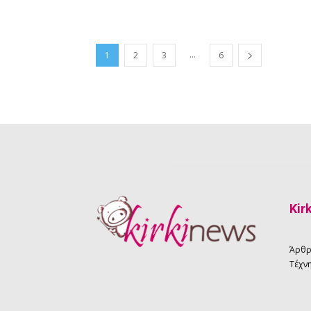
...
1
2
3
6
Kir
Άρθ
Τέχνη