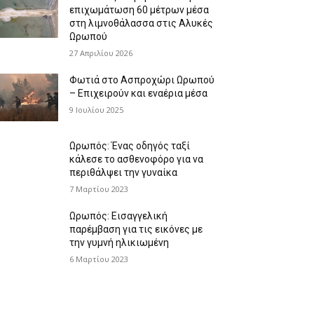
επιχωμάτωση 60 μέτρων μέσα
στη λιμνοθάλασσα στις Αλυκές
Ωρωπού
27 Απριλίου 2026
Φωτιά στο Ασπροχώρι Ωρωπού
– Επιχειρούν και εναέρια μέσα
9 Ιουλίου 2025
Ωρωπός: Ένας οδηγός ταξί
κάλεσε το ασθενοφόρο για να
περιθάλψει την γυναίκα
7 Μαρτίου 2023
Ωρωπός: Εισαγγελική
παρέμβαση για τις εικόνες με
την γυμνή ηλικιωμένη
6 Μαρτίου 2023