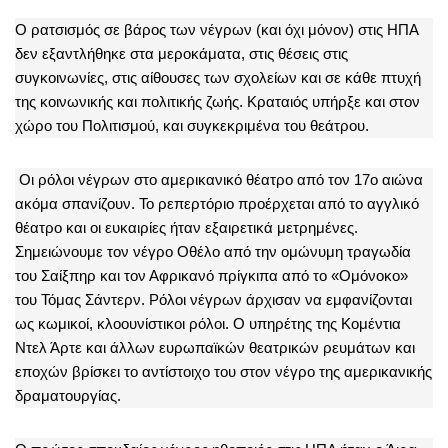
Ο ρατσισμός σε βάρος των νέγρων (και όχι μόνον) στις ΗΠΑ
δεν εξαντλήθηκε στα μεροκάματα, στις θέσεις στις
συγκοινωνίες, στις αίθουσες των σχολείων και σε κάθε πτυχή
της κοινωνικής και πολιτικής ζωής. Κραταιός υπήρξε και στον
χώρο του Πολιτισμού, και συγκεκριμένα του θεάτρου.
Οι ρόλοι νέγρων στο αμερικανικό θέατρο από τον 17ο αιώνα
ακόμα σπανίζουν. Το ρεπερτόριο προέρχεται από το αγγλικό
θέατρο και οι ευκαιρίες ήταν εξαιρετικά μετρημένες.
Σημειώνουμε τον νέγρο Οθέλο από την ομώνυμη τραγωδία
του Σαίξπηρ και τον Αφρικανό πρίγκιπα από το «Ομόνοκο»
του Τόμας Σάντερν. Ρόλοι νέγρων άρχισαν να εμφανίζονται
ως κωμικοί, κλοουνίστικοι ρόλοι. Ο υπηρέτης της Κομέντια
Ντελ Άρτε και άλλων ευρωπαϊκών θεατρικών ρευμάτων και
εποχών βρίσκει το αντίστοιχο του στον νέγρο της αμερικανικής
δραματουργίας.