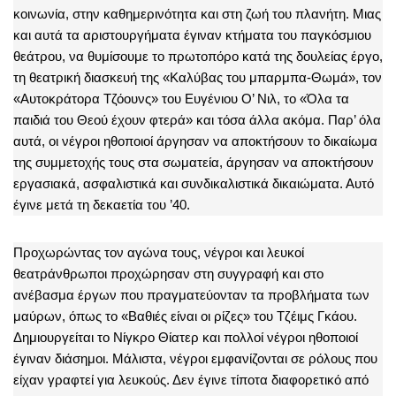
κοινωνία, στην καθημερινότητα και στη ζωή του πλανήτη. Μιας
και αυτά τα αριστουργήματα έγιναν κτήματα του παγκόσμιου
θεάτρου, να θυμίσουμε το πρωτοπόρο κατά της δουλείας έργο,
τη θεατρική διασκευή της «Καλύβας του μπαρμπα-Θωμά», τον
«Αυτοκράτορα Τζόουνς» του Ευγένιου Ο’ Νιλ, το «Όλα τα
παιδιά του Θεού έχουν φτερά» και τόσα άλλα ακόμα. Παρ’ όλα
αυτά, οι νέγροι ηθοποιοί άργησαν να αποκτήσουν το δικαίωμα
της συμμετοχής τους στα σωματεία, άργησαν να αποκτήσουν
εργασιακά, ασφαλιστικά και συνδικαλιστικά δικαιώματα. Αυτό
έγινε μετά τη δεκαετία του ’40.
Προχωρώντας τον αγώνα τους, νέγροι και λευκοί
θεατράνθρωποι προχώρησαν στη συγγραφή και στο
ανέβασμα έργων που πραγματεύονταν τα προβλήματα των
μαύρων, όπως το «Βαθιές είναι οι ρίζες» του Τζέιμς Γκάου.
Δημιουργείται το Νίγκρο Θίατερ και πολλοί νέγροι ηθοποιοί
έγιναν διάσημοι. Μάλιστα, νέγροι εμφανίζονται σε ρόλους που
είχαν γραφτεί για λευκούς. Δεν έγινε τίποτα διαφορετικό από