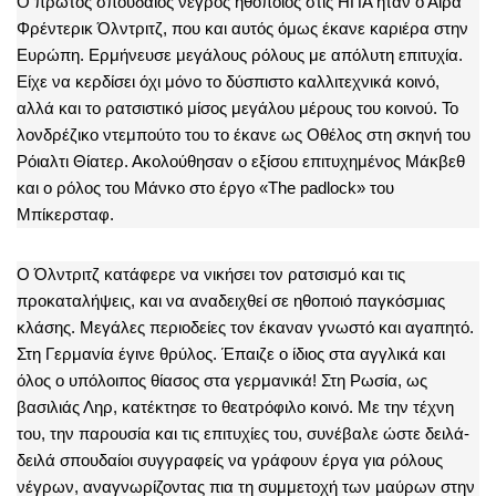
Ο πρώτος σπουδαίος νέγρος ηθοποιός στις ΗΠΑ ήταν ο Άιρα
Φρέντερικ Όλντριτζ, που και αυτός όμως έκανε καριέρα στην
Ευρώπη. Ερμήνευσε μεγάλους ρόλους με απόλυτη επιτυχία.
Είχε να κερδίσει όχι μόνο το δύσπιστο καλλιτεχνικά κοινό,
αλλά και το ρατσιστικό μίσος μεγάλου μέρους του κοινού. Το
λονδρέζικο ντεμπούτο του το έκανε ως Οθέλος στη σκηνή του
Ρόιαλτι Θίατερ. Ακολούθησαν ο εξίσου επιτυχημένος Μάκβεθ
και ο ρόλος του Μάνκο στο έργο «The padlock» του
Μπίκερσταφ.
Ο Όλντριτζ κατάφερε να νικήσει τον ρατσισμό και τις
προκαταλήψεις, και να αναδειχθεί σε ηθοποιό παγκόσμιας
κλάσης. Μεγάλες περιοδείες τον έκαναν γνωστό και αγαπητό.
Στη Γερμανία έγινε θρύλος. Έπαιζε ο ίδιος στα αγγλικά και
όλος ο υπόλοιπος θίασος στα γερμανικά! Στη Ρωσία, ως
βασιλιάς Ληρ, κατέκτησε το θεατρόφιλο κοινό. Με την τέχνη
του, την παρουσία και τις επιτυχίες του, συνέβαλε ώστε δειλά-
δειλά σπουδαίοι συγγραφείς να γράφουν έργα για ρόλους
νέγρων, αναγνωρίζοντας πια τη συμμετοχή των μαύρων στην