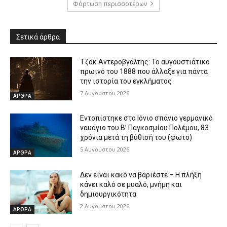
Φόρτωση περισσοτέρων
Σετικά άρθρα
Τζακ Αντεροβγάλτης: To αυγουστιάτικο
πρωινό του 1888 που άλλαξε για πάντα
την ιστορία του εγκλήματος
7 Αυγούστου 2026
ΑΡΘΡΑ
Εντοπίστηκε στο Ιόνιο σπάνιο γερμανικό
ναυάγιο του Β’ Παγκοσμίου Πολέμου, 83
χρόνια μετά τη βύθισή του (φωτο)
5 Αυγούστου 2026
ΑΡΘΡΑ
Δεν είναι κακό να βαριέστε – Η πλήξη
κάνει καλό σε μυαλό, μνήμη και
δημιουργικότητα
2 Αυγούστου 2026
ΑΡΘΡΑ