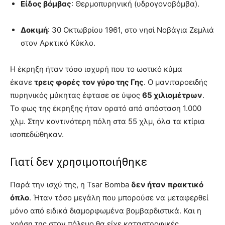
Είδος βόμβας
: Θερμοπυρηνική (υδρογονοβόμβα).
Δοκιμή
: 30 Οκτωβρίου 1961, στο νησί Νοβάγια Ζεμλιά
στον Αρκτικό Κύκλο.
Η έκρηξη ήταν τόσο ισχυρή που το ωστικό κύμα
έκανε
τρεις φορές τον γύρο της Γης
. Ο μανιταροειδής
πυρηνικός μύκητας έφτασε σε ύψος
65 χιλιομέτρων
.
Το φως της έκρηξης ήταν ορατό από απόσταση 1.000
χλμ. Στην κοντινότερη πόλη στα 55 χλμ, όλα τα κτίρια
ισοπεδώθηκαν.
Γιατί δεν χρησιμοποιήθηκε
Παρά την ισχύ της, η Tsar Bomba
δεν ήταν πρακτικό
όπλο
. Ήταν τόσο μεγάλη που μπορούσε να μεταφερθεί
μόνο από ειδικά διαμορφωμένα βομβαρδιστικά. Και η
χρήση της στον πόλεμο θα είχε καταστροφικές