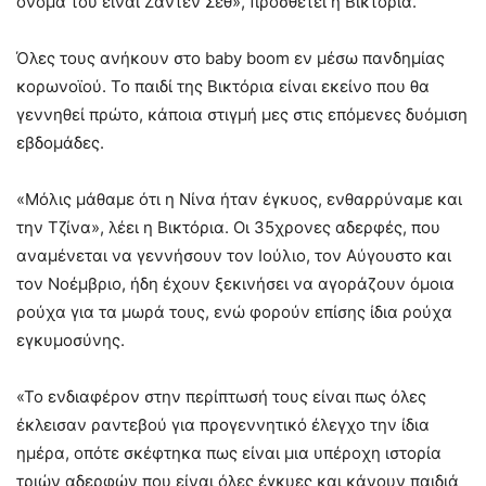
όνομά του είναι Ζάντεν Σεθ», προσθέτει η Βικτόρια.
Όλες τους ανήκουν στο baby boom εν μέσω πανδημίας
κορωνοϊού. Το παιδί της Βικτόρια είναι εκείνο που θα
γεννηθεί πρώτο, κάποια στιγμή μες στις επόμενες δυόμιση
εβδομάδες.
«Μόλις μάθαμε ότι η Νίνα ήταν έγκυος, ενθαρρύναμε και
την Τζίνα», λέει η Βικτόρια. Οι 35χρονες αδερφές, που
αναμένεται να γεννήσουν τον Ιούλιο, τον Αύγουστο και
τον Νοέμβριο, ήδη έχουν ξεκινήσει να αγοράζουν όμοια
ρούχα για τα μωρά τους, ενώ φορούν επίσης ίδια ρούχα
εγκυμοσύνης.
«Το ενδιαφέρον στην περίπτωσή τους είναι πως όλες
έκλεισαν ραντεβού για προγεννητικό έλεγχο την ίδια
ημέρα, οπότε σκέφτηκα πως είναι μια υπέροχη ιστορία
τριών αδερφών που είναι όλες έγκυες και κάνουν παιδιά