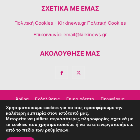
ΣΧΕΤΙΚΆ ΜΕ ΕΜΆΣ
Πολιτική Cookies
- Kirkinews.gr Πολιτική Cookies
Επικοινωνία:
email@kirkinews.gr
ΑΚΟΛΟΥΘΗΣΕ ΜΑΣ
Άρθρα
Εκδηλώσεις
Επικαιρότητα
Περιφέρεια
Χρησιμοποιούμε cookies για να σας προσφέρουμε την
Σχόλια
Τέχνη – Πολιτισμός
Διαφημιστείτε
καλύτερη εμπειρία στον ιστότοπό μας.
Μπορείτε να μάθετε περισσότερες πληροφορίες σχετικά με
Επικοινωνία
τα cookies που χρησιμοποιούμε ή να τα απενεργοποιήσετε
από το πεδίο των
ρυθμίσεων
.
© Copyright © 2023 Kirkinews