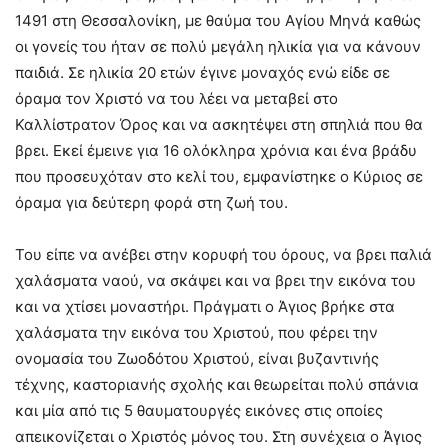
1491 στη Θεσσαλονίκη, με θαύμα του Αγίου Μηνά καθώς
οι γονείς του ήταν σε πολύ μεγάλη ηλικία για να κάνουν
παιδιά. Σε ηλικία 20 ετών έγινε μοναχός ενώ είδε σε
όραμα τον Χριστό να του λέει να μεταβεί στο
Καλλίστρατον Όρος και να ασκητέψει στη σπηλιά που θα
βρει. Εκεί έμεινε για 16 ολόκληρα χρόνια και ένα βράδυ
που προσευχόταν στο κελί του, εμφανίστηκε ο Κύριος σε
όραμα για δεύτερη φορά στη ζωή του.
Του είπε να ανέβει στην κορυφή του όρους, να βρει παλιά
χαλάσματα ναού, να σκάψει και να βρει την εικόνα του
και να χτίσει μοναστήρι. Πράγματι ο Άγιος βρήκε στα
χαλάσματα την εικόνα του Χριστού, που φέρει την
ονομασία του Ζωοδότου Χριστού, είναι βυζαντινής
τέχνης, καστοριανής σχολής και θεωρείται πολύ σπάνια
και μία από τις 5 θαυματουργές εικόνες στις οποίες
απεικονίζεται ο Χριστός μόνος του. Στη συνέχεια ο Άγιος