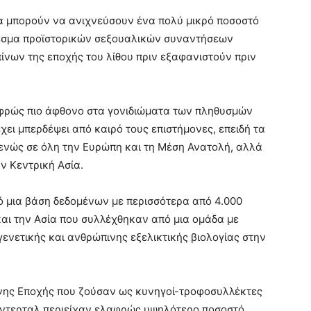
α μπορούν να ανιχνεύσουν ένα πολύ μικρό ποσοστό
λεσμα προϊστορικών σεξουαλικών συναντήσεων
νων της εποχής του λίθου πριν εξαφανιστούν πριν
αφρώς πιο άφθονο στα γονιδιώματα των πληθυσμών
χει μπερδέψει από καιρό τους επιστήμονες, επειδή τα
ενώς σε όλη την Ευρώπη και τη Μέση Ανατολή, αλλά
ν Κεντρική Ασία.
 μια βάση δεδομένων με περισσότερα από 4.000
αι την Ασία που συλλέχθηκαν από μια ομάδα με
γενετικής και ανθρώπινης εξελικτικής βιολογίας στην
ινης Εποχής που ζούσαν ως κυνηγοί-τροφοσυλλέκτες
άντερταλ περιείχαν ελαφρώς υψηλότερο ποσοστό