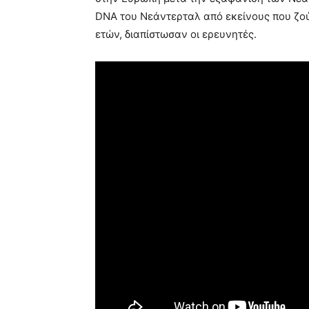
DNA του Νεάντερταλ από εκείνους που ζού
ετών, διαπίστωσαν οι ερευνητές.