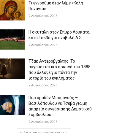
Τι εννοούμε όταν λέμε «Καλή
Παναγιά»
7 Αυγούστου 2026
Η σκυτάλη στον Σπύρο Λουκάτο,
κατά Τσεβά για αναβολή Δ.Σ.
7 Αυγούστου 2026
Τζακ Αντεροβγάλτης: To
αυγουστιάτικο πρωινό του 1888
που άλλαξε για πάντα την
ιστορία του εγκλήματος
7 Αυγούστου 2026
Πυρ ομαδόν Μπουρνούς –
Βασιλόπουλου vs Τσεβά για μη
απαρτία συνεδρίασης Δημοτικού
Συμβουλίου
7 Αυγούστου 2026
Φόρτωση περισσοτέρων