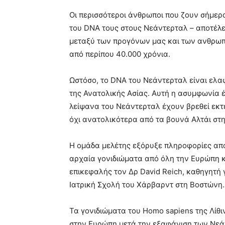
Οι περισσότεροι άνθρωποι που ζουν σήμερ
του DNA τους στους Νεάντερταλ – αποτέ
μεταξύ των προγόνων μας και των ανθρωπί
από περίπου 40.000 χρόνια.
Ωστόσο, το DNA του Νεάντερταλ είναι ελ
της Ανατολικής Ασίας. Αυτή η ασυμφωνία έ
λείψανα του Νεάντερταλ έχουν βρεθεί εκτ
όχι ανατολικότερα από τα βουνά Αλτάι στη
Η ομάδα μελέτης εξόρυξε πληροφορίες από
αρχαία γονιδιώματα από όλη την Ευρώπη κ
επικεφαλής τον Δρ David Reich, καθηγητή 
Ιατρική Σχολή του Χάρβαρντ στη Βοστώνη.
Τα γονιδιώματα του Homo sapiens της Λίθ
στην Ευρώπη μετά την εξαφάνιση των Νε