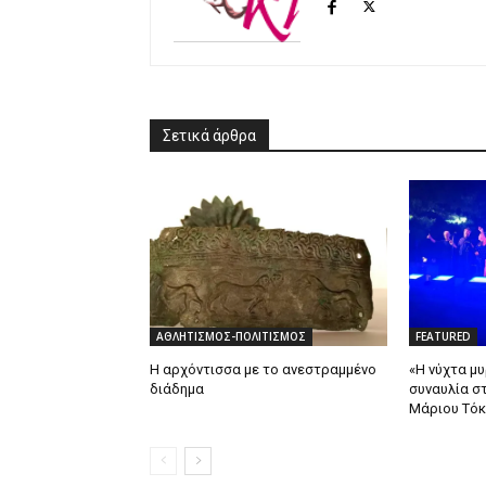
Σετικά άρθρα
ΑΘΛΗΤΙΣΜΟΣ-ΠΟΛΙΤΙΣΜΟΣ
FEATURED
Η αρχόντισσα με το ανεστραμμένο
«Η νύχτα μυ
διάδημα
συναυλία σ
Μάριου Τόκ