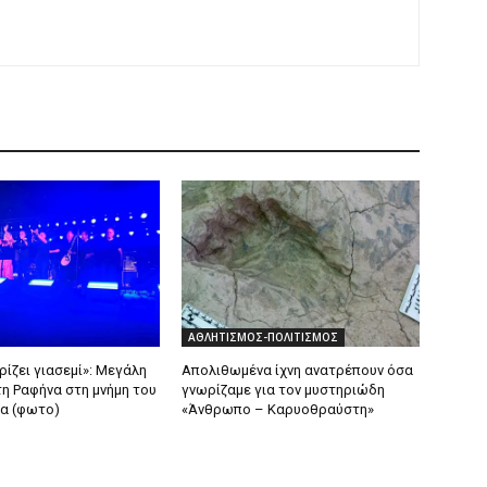
ΑΘΛΗΤΙΣΜΟΣ-ΠΟΛΙΤΙΣΜΟΣ
ρίζει γιασεμί»: Μεγάλη
Απολιθωμένα ίχνη ανατρέπουν όσα
τη Ραφήνα στη μνήμη του
γνωρίζαμε για τον μυστηριώδη
α (φωτο)
«Άνθρωπο – Καρυοθραύστη»