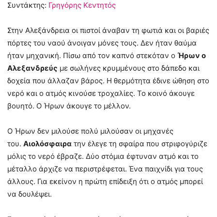
Συντάκτης:
Γρηγόρης Κεντητός
Στην Αλεξάνδρεια οι πιστοί άναβαν τη φωτιά και οι βαριές
πόρτες του ναού άνοιγαν μόνες τους. Δεν ήταν θαύμα
ήταν μηχανική. Πίσω από τον καπνό στεκόταν ο
Ήρων ο
Αλεξανδρεύς
με σωλήνες κρυμμένους στο δάπεδο και
δοχεία που άλλαζαν βάρος. Η θερμότητα έδινε ώθηση στο
νερό και ο ατμός κινούσε τροχαλίες. Το κοινό άκουγε
βουητό. Ο Ήρων άκουγε το μέλλον.
Ο Ήρων δεν μιλούσε πολύ μιλούσαν οι μηχανές
του.
Αιολόσφαιρα
την έλεγε τη σφαίρα που στριφογύριζε
μόλις το νερό έβραζε. Δύο στόμια έφτυναν ατμό και το
μέταλλο άρχιζε να περιστρέφεται. Ένα παιχνίδι για τους
άλλους. Για εκείνον η πρώτη επίδειξη ότι ο ατμός μπορεί
να δουλέψει.