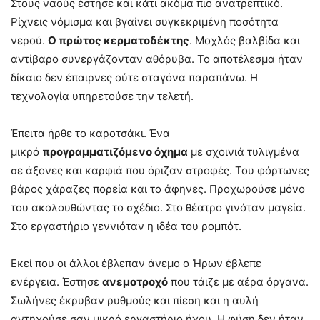
Στους ναούς έστησε και κάτι ακόμα πιο ανατρεπτικό.
Ρίχνεις νόμισμα και βγαίνει συγκεκριμένη ποσότητα
νερού.
Ο πρώτος κερματοδέκτης
. Μοχλός βαλβίδα και
αντίβαρο συνεργάζονταν αθόρυβα. Το αποτέλεσμα ήταν
δίκαιο δεν έπαιρνες ούτε σταγόνα παραπάνω. Η
τεχνολογία υπηρετούσε την τελετή.
Έπειτα ήρθε το καροτσάκι. Ένα
μικρό
προγραμματιζόμενο όχημα
με σχοινιά τυλιγμένα
σε άξονες και καρφιά που όριζαν στροφές. Του φόρτωνες
βάρος χάραζες πορεία και το άφηνες. Προχωρούσε μόνο
του ακολουθώντας το σχέδιο. Στο θέατρο γινόταν μαγεία.
Στο εργαστήριο γεννιόταν η ιδέα του ρομπότ.
Εκεί που οι άλλοι έβλεπαν άνεμο ο Ήρων έβλεπε
ενέργεια. Έστησε
ανεμοτροχό
που τάιζε με αέρα όργανα.
Σωλήνες έκρυβαν ρυθμούς και πίεση και η αυλή
αντηχούσε σαν μικρό εργαστήριο ήχου. Η φύση δεν ήταν