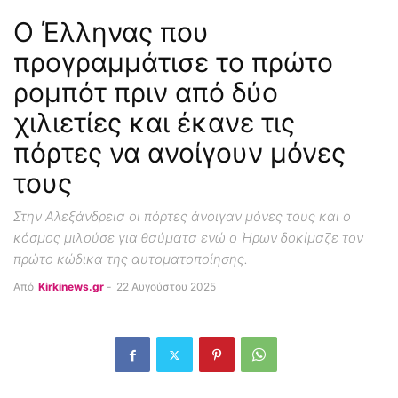
Ο Έλληνας που
προγραμμάτισε το πρώτο
ρομπότ πριν από δύο
χιλιετίες και έκανε τις
πόρτες να ανοίγουν μόνες
τους
Στην Αλεξάνδρεια οι πόρτες άνοιγαν μόνες τους και ο
κόσμος μιλούσε για θαύματα ενώ ο Ήρων δοκίμαζε τον
πρώτο κώδικα της αυτοματοποίησης.
Από
Kirkinews.gr
-
22 Αυγούστου 2025