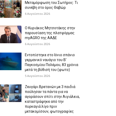
Μεταμόρφωση του Σωτήρος: Τι
συνέβη στο όρος Θαβώρ
6 Αυγούστου 2026
Ο Κυριάκος Μητσοτάκης στην
παρουσίαση της πλατφόρμας
myAGRO της ΑΑΔΕ
6 Αυγούστου 2026
Εντοπίστηκε στο Ιόνιο σπάνιο
γερμανικό ναυάγιο του Β’
Παγκοσμίου Πολέμου, 83 χρόνια
μετά τη βύθισή του (φωτο)
5 Αυγούστου 2026
Ζευγάρι Βρετανών με 3 παιδιά
πούλησαν τα πάντα για να
αγοράσουν σπίτι στην Αιγιάλεια,
καταστράφηκε από την
πυρκαγιά λίγο πριν
μετακομίσουν, φωτογραφίες