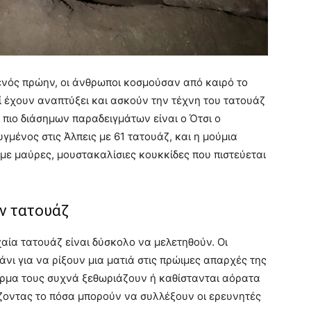
ενός πρώην, οι άνθρωποι κοσμούσαν από καιρό το
οί έχουν αναπτύξει και ασκούν την τέχνη του τατουάζ
 πιο διάσημων παραδειγμάτων είναι ο Ότσι ο
μένος στις Άλπεις με 61 τατουάζ, και η μούμια
με μαύρες, μουστακαλίσιες κουκκίδες που πιστεύεται
ν τατουάζ
αία τατουάζ είναι δύσκολο να μελετηθούν. Οι
νι για να ρίξουν μια ματιά στις πρώιμες απαρχές της
έρμα τους συχνά ξεθωριάζουν ή καθίστανται αόρατα
ίζοντας το πόσα μπορούν να συλλέξουν οι ερευνητές