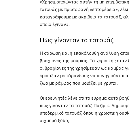
«Χρησιμοποιώντας αυτήν τη μη επεμβατικ
τατουάζ με πρωτοφανή λεπτομέρεια», λέει 
καταγράψουμε με ακρίβεια τα τατουάζ, α
οποίο έγιναν».
Πώς γίνονταν τα τατουάζ;
Η σάρωση και η επακόλουθη ανάλυση αποκ
βραχίονες της μούμιας. Τα χέρια της ήταν
οι βραχίονες της χρησίμευαν ως καμβάς γ
έμοιαζαν με τάρανδους να κυνηγιούνται απ
ζώο με ράμφος που μοιάζει με γρύπα.
Οι ερευνητές λένε ότι το εύρημα αυτό βοη
πώς γίνονταν τα τατουάζ Παζίρικ. Δημιο
υποδερμικό τατουάζ όπου η χρωστική ουσί
αιχμηρό ξύλο;