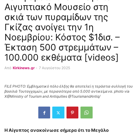
Αιγυπτιακό Μουσείο στη
σκιά των πυραμίδων της
Γκίζας ανοίγει την 1η
Νοεμβρίου: Κόστος $1δισ. –
Έκταση 500 στρεμμάτων –
100.000 εκθέματα [videos]
Από
Kirkinews.gr
-
7 Αυγούστου 2025
FILE PHOTO: Εμβληματικό πόλο έλξης θα αποτελεί η τεράστια συλλογή του
βασιλιά Τουταγχαμών, με περισσότερα από 5.000 αντικείμενα. photo via
X@Ministry of Tourism and Antiquities @TourismandAntiq/
Η Αίγυπτος ανακοίνωσε σήμερα ότι το Μεγάλο