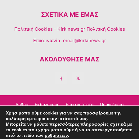
ΣΧΕΤΙΚΆ ΜΕ ΕΜΆΣ
Πολιτική Cookies
- Kirkinews.gr Πολιτική Cookies
Επικοινωνία:
email@kirkinews.gr
ΑΚΟΛΟΥΘΗΣΕ ΜΑΣ
Άρθρα
Εκδηλώσεις
Επικαιρότητα
Περιφέρεια
Χρησιμοποιούμε cookies για να σας προσφέρουμε την
Σχόλια
Τέχνη – Πολιτισμός
Διαφημιστείτε
καλύτερη εμπειρία στον ιστότοπό μας.
Μπορείτε να μάθετε περισσότερες πληροφορίες σχετικά με
Επικοινωνία
τα cookies που χρησιμοποιούμε ή να τα απενεργοποιήσετε
από το πεδίο των
ρυθμίσεων
.