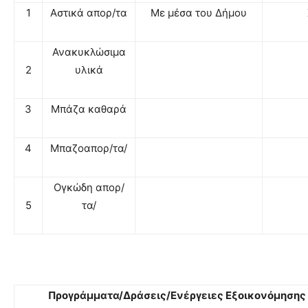
1
Αστικά απορ/τα
Με μέσα του Δήμου
Ανακυκλώσιμα
2
υλικά
3
Μπάζα καθαρά
4
Μπαζοαπορ/τα/
Ογκώδη απορ/
5
τα/
Προγράμματα/Δράσεις/Ενέργειες Εξοικονόμησης