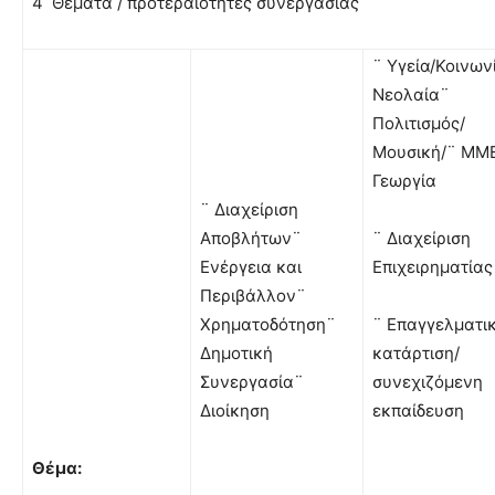
4 Θέματα / προτεραιότητες συνεργασίας
¨ Υγεία/Κοινων
Νεολαία¨
Πολιτισμός/
Μουσική/¨ ΜΜ
Γεωργία
¨ Διαχείριση
Αποβλήτων¨
¨ Διαχείριση
Ενέργεια και
Επιχειρηματίας
Περιβάλλον¨
Χρηματοδότηση¨
¨ Επαγγελματι
Δημοτική
κατάρτιση/
Συνεργασία¨
συνεχιζόμενη
Διοίκηση
εκπαίδευση
Θέμα: