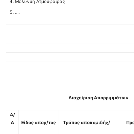
Μόλυνση Ατμόσφαιρας
….
Διαχείριση Απορριμμάτων
Α/
Α
Είδος απορ/τος
Τρόπος αποκομιδής/
Πρ