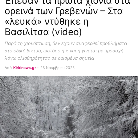
Έπεσαν τα πρώτα χιόνια στα
ορεινά των Γρεβενών – Στα
«λευκά» ντύθηκε η
Βασιλίτσα (video)
Παρά τη χιονόπτωση, δεν έχουν αναφερθεί προβλήματα
στο οδικό δίκτυο, ωστόσο η κίνηση γίνεται με προσοχή
λόγω ολισθηρότητας σε ορισμένα σημεία
Από
Kirkinews.gr
-
23 Νοεμβρίου 2025