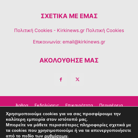
ΣΧΕΤΙΚΆ ΜΕ ΕΜΆΣ
Πολιτική Cookies
- Kirkinews.gr Πολιτική Cookies
Επικοινωνία:
email@kirkinews.gr
ΑΚΟΛΟΥΘΗΣΕ ΜΑΣ
Άρθρα
Εκδηλώσεις
Επικαιρότητα
Περιφέρεια
Χρησιμοποιούμε cookies για να σας προσφέρουμε την
Σχόλια
Τέχνη – Πολιτισμός
Διαφημιστείτε
καλύτερη εμπειρία στον ιστότοπό μας.
Μπορείτε να μάθετε περισσότερες πληροφορίες σχετικά με
Επικοινωνία
τα cookies που χρησιμοποιούμε ή να τα απενεργοποιήσετε
από το πεδίο των
ρυθμίσεων
.