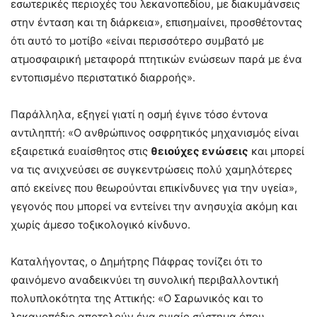
εσωτερικές περιοχές του λεκανοπεδίου, με διακυμάνσεις
στην ένταση και τη διάρκεια», επισημαίνει, προσθέτοντας
ότι αυτό το μοτίβο «είναι περισσότερο συμβατό με
ατμοσφαιρική μεταφορά πτητικών ενώσεων παρά με ένα
εντοπισμένο περιστατικό διαρροής».
Παράλληλα, εξηγεί γιατί η οσμή έγινε τόσο έντονα
αντιληπτή: «Ο ανθρώπινος οσφρητικός μηχανισμός είναι
εξαιρετικά ευαίσθητος στις
θειούχες ενώσεις
και μπορεί
να τις ανιχνεύσει σε συγκεντρώσεις πολύ χαμηλότερες
από εκείνες που θεωρούνται επικίνδυνες για την υγεία»,
γεγονός που μπορεί να εντείνει την ανησυχία ακόμη και
χωρίς άμεσο τοξικολογικό κίνδυνο.
Καταλήγοντας, ο Δημήτρης Πάφρας τονίζει ότι το
φαινόμενο αναδεικνύει τη συνολική περιβαλλοντική
πολυπλοκότητα της Αττικής: «Ο Σαρωνικός και το
λεκανοπέδιο αποτελούν ένα ενιαίο σύστημα όπου