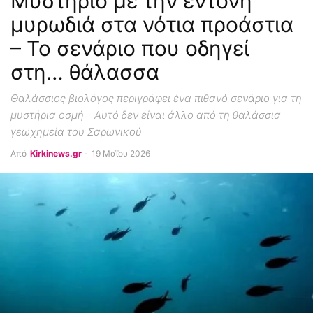
Μυστήριο με την έντονη
μυρωδιά στα νότια προάστια
– Το σενάριο που οδηγεί
στη… θάλασσα
Θαλάσσιος βιολόγος περιγράφει ένα πιθανό σενάριο για τη
μυστήρια οσμή - Αυτό δεν είναι άλλο από τη θαλάσσια
γεωχημεία του Σαρωνικού
Από
Kirkinews.gr
-
19 Μαΐου 2026