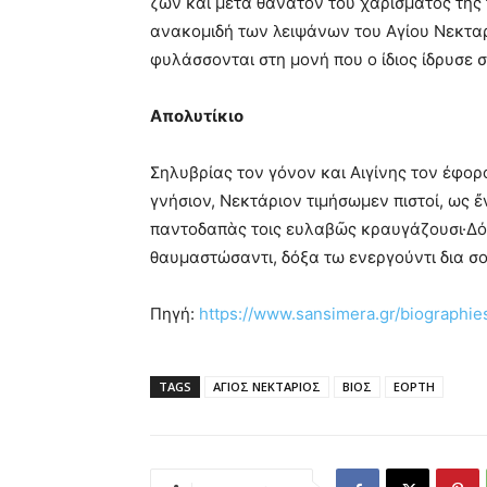
ζων και μετά θάνατον του χαρίσματος της
ανακομιδή των λειψάνων του Αγίου Νεκταρ
φυλάσσονται στη μονή που ο ίδιος ίδρυσε σ
Απολυτίκιο
Σηλυβρίας τον γόνον και Αιγίνης τον έφορ
γνήσιον, Νεκτάριον τιμήσωμεν πιστοί, ως 
παντοδαπὰς τοις ευλαβῶς κραυγάζουσι·Δόξ
θαυμαστώσαντι, δόξα τω ενεργούντι δια σο
Πηγή:
https://www.sansimera.gr/biographie
TAGS
ΑΓΙΟΣ ΝΕΚΤΑΡΙΟΣ
ΒΙΟΣ
ΕΟΡΤΗ