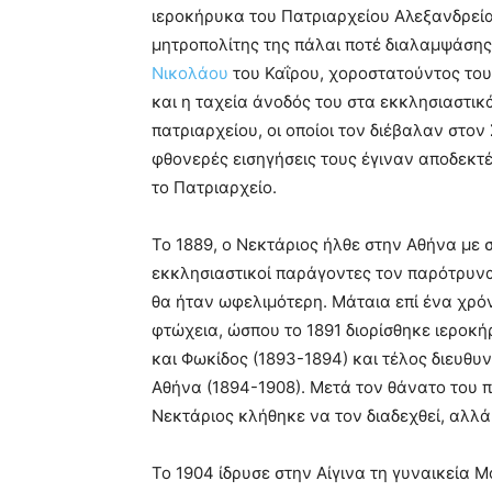
ιεροκήρυκα του Πατριαρχείου Αλεξανδρεία
μητροπολίτης της πάλαι ποτέ διαλαμψάσ
Νικολάου
του Καΐρου, χοροστατούντος του
και η ταχεία άνοδός του στα εκκλησιαστι
πατριαρχείου, οι οποίοι τον διέβαλαν στον 
φθονερές εισηγήσεις τους έγιναν αποδεκτ
το Πατριαρχείο.
Το 1889, ο Νεκτάριος ήλθε στην Αθήνα με 
εκκλησιαστικοί παράγοντες τον παρότρυνα
θα ήταν ωφελιμότερη. Μάταια επί ένα χρό
φτώχεια, ώσπου το 1891 διορίσθηκε ιεροκή
και Φωκίδος (1893-1894) και τέλος διευθυ
Αθήνα (1894-1908). Μετά τον θάνατο του 
Νεκτάριος κλήθηκε να τον διαδεχθεί, αλλ
Το 1904 ίδρυσε στην Αίγινα τη γυναικεία Μ