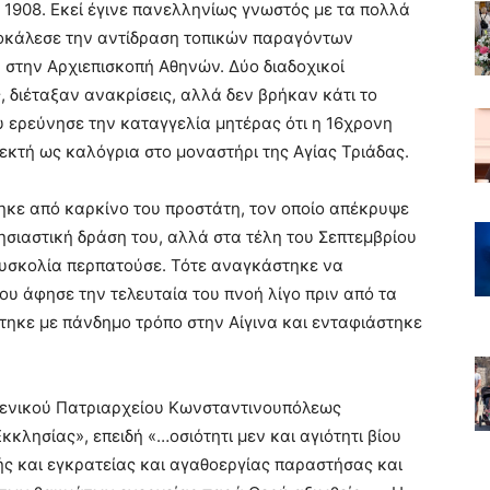
ο 1908. Εκεί έγινε πανελληνίως γνωστός με τα πολλά
ροκάλεσε την αντίδραση τοπικών παραγόντων
ν στην Αρχιεπισκοπή Αθηνών. Δύο διαδοχικοί
, διέταξαν ανακρίσεις, αλλά δεν βρήκαν κάτι το
υ ερεύνησε την καταγγελία μητέρας ότι η 16χρονη
 δεκτή ως καλόγρια στο μοναστήρι της Αγίας Τριάδας.
θηκε από καρκίνο του προστάτη, τον οποίο απέκρυψε
ησιαστική δράση του, αλλά στα τέλη του Σεπτεμβρίου
 δυσκολία περπατούσε. Τότε αναγκάστηκε να
που άφησε την τελευταία του πνοή λίγο πριν από τα
τηκε με πάνδημο τρόπο στην Αίγινα και ενταφιάστηκε
μενικού Πατριαρχείου Κωνσταντινουπόλεως
Εκκλησίας», επειδή «…οσιότητι μεν και αγιότητι βίου
ής και εγκρατείας και αγαθοεργίας παραστήσας και