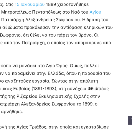
ς. Στις
15 Ιανουαρίου
1889 χειροτονήθηκε
ης Μητροπόλεως Πενταπόλεως στο Ναό του
Αγίου
 Πατριάρχη Αλεξανδρείας Σωφρονίου. Η δράση του
κά αξιώματα προκάλεσαν την αντίδραση κληρικών του
Σωφρόνιο, ότι θέλει να του πάρει τον θρόνο. Οι
ές από τον Πατριάρχη, ο οποίος τον απομάκρυνε από
σκοπό να μονάσει στο Άγιο Όρος. Όμως, πολλοί
ν να παραμείνει στην Ελλάδα, όπου η παρουσία του
νο αναζητούσε εργασία, ζώντας στην απόλυτη
ρυκας Ευβοίας (1891-1893), στη συνέχεια Φθιώτιδος
ντής της Ριζαρείου Εκκλησιαστικής Σχολής στην
πατριάρχη Αλεξανδρείας Σωφρονίου το 1899, ο
ά αρνήθηκε.
ονή της Αγίας Τριάδος, στην οποία και εγκαταβίωσε