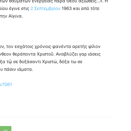
 των θαυμάτων ενεργείας παρά Θεού αξιωθείς…». Η
ίου έγινε στις
2 Σεπτεμβρίου
1963 και από τότε
την Αίγινα.
ον, τον εσχάτοις χρόνοις φανέντα αρετής φίλον
ἔνθεον θεράποντα Χριστοῦ. Αναβλύζει γαρ ιάσεις
α τῷ σε δοξάσαντι Χριστώ, δόξα τω σε
υ πάσιν ιάματα.
s/1061