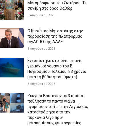
Μεταμόρφωση του Σωτήρος: Τι
συνέβη στο όρος Θαβώρ
6 Αυγούστου 2026
Ο Κυριάκος Μητσοτάκης στην
παρουσίαση της πλατφόρμας
myAGRO της ΑΑΔΕ
6 Αυγούστου 2026
Εντοπίστηκε στο Ιόνιο σπάνιο
γερμανικό ναυάγιο του Β’
Παγκοσμίου Πολέμου, 83 χρόνια
μετά τη βύθισή του (φωτο)
5 Αυγούστου 2026
Ζευγάρι Βρετανών με 3 παιδιά
πούλησαν τα πάντα για να
αγοράσουν σπίτι στην Αιγιάλεια,
καταστράφηκε από την
πυρκαγιά λίγο πριν
μετακομίσουν, φωτογραφίες