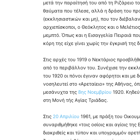
μετά την παραίτησή του από τη Ριζάρειο τ
θαύματα που τέλεσε, αλλά η δράση του π
(εκκλησιαστικών και μη), που τον διέβαλα
αρχιεπίσκοποι, ο Θεόκλητος και ο Μελέτιος
μεμπτό. Όπως και η Εισαγγελία Πειραιά πο
κόρη της είχε γίνει χωρίς την έγκρισή της
Στις αρχές του 1919 ο Νεκτάριος προσβλή
από το περιβάλλον του. Συνέχισε την εκκλ
του 1920 οι πόνοι έγιναν αφόρητοι και με
νοσηλευτεί στο «Αρεταίειο» της Αθήνας, ό
μεσάνυχτα της
8ης Νοεμβρίου
1920. Κηδεύ
στη Μονή τής Αγίας Τριάδας.
Στις
20 Απριλίου
1961, με πράξη του Οικου
συναριθμήθηκε «τοις οσίοις και αγίοις της 
διακριθείς και τύπον και υπογραμμόν αρετ