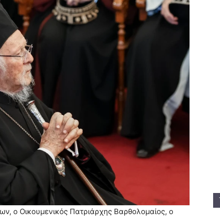
ων, ο Οικουμενικός Πατριάρχης Βαρθολομαίος, ο