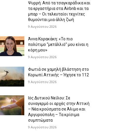
Ψυρρή: Από τα τσαγκαράδικα και
τα εργαστήρια στα Airbnb και τα
μπαρ – Οι τελευταίοι τεχνίτες
θυμούνται μια άλλη ζωή
9 Αυγούστου 2026
Άννα Κορακάκη: «Το πιο
πολύτιμο “μετάλλιό” μου είναι η
κόρη μου»
9 Αυγούστου 2026
Φωτιά σε χαμηλή βλάστηση στο
Κορωπί Αττικής – Ήχησε το 112
9 Αυγούστου 2026
Ιός Δυτικού Νείλου: Σε
συναγερμό οι αρχές στην Αττική
– Νέα κρούσματα σε Άλιμο και
Αργυρούπολη – Τα κρίσιμα
συμπτώματα
9 Αυγούστου 2026