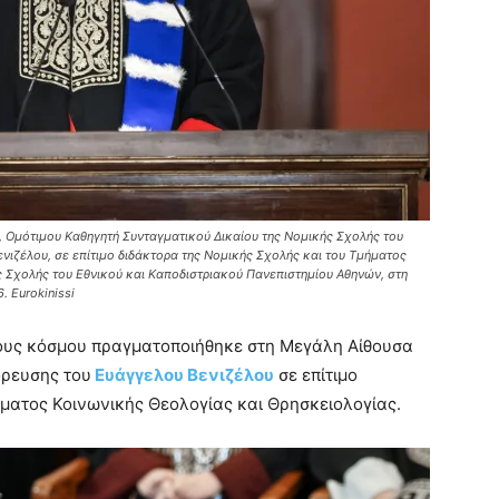
, Ομότιμου Καθηγητή Συνταγματικού Δικαίου της Νομικής Σχολής του
νιζέλου, σε επίτιμο διδάκτορα της Νομικής Σχολής και του Τμήματος
 Σχολής του Εθνικού και Καποδιστριακού Πανεπιστημίου Αθηνών, στη
 Eurokinissi
ους κόσμου πραγματοποιήθηκε στη Μεγάλη Αίθουσα
όρευσης του
Ευάγγελου Βενιζέλου
σε επίτιμο
ήματος Κοινωνικής Θεολογίας και Θρησκειολογίας.