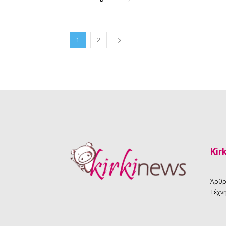
1
2
Kir
Άρθ
Τέχνη