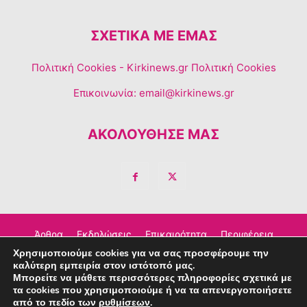
ΣΧΕΤΙΚΆ ΜΕ ΕΜΆΣ
Πολιτική Cookies
- Kirkinews.gr Πολιτική Cookies
Επικοινωνία:
email@kirkinews.gr
ΑΚΟΛΟΥΘΗΣΕ ΜΑΣ
Άρθρα
Εκδηλώσεις
Επικαιρότητα
Περιφέρεια
Χρησιμοποιούμε cookies για να σας προσφέρουμε την
Σχόλια
Τέχνη – Πολιτισμός
Διαφημιστείτε
καλύτερη εμπειρία στον ιστότοπό μας.
Μπορείτε να μάθετε περισσότερες πληροφορίες σχετικά με
Επικοινωνία
τα cookies που χρησιμοποιούμε ή να τα απενεργοποιήσετε
από το πεδίο των
ρυθμίσεων
.