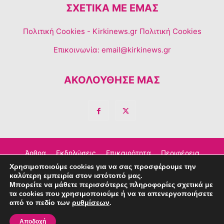
ΣΧΕΤΙΚΆ ΜΕ ΕΜΆΣ
Πολιτική Cookies
- Kirkinews.gr Πολιτική Cookies
Επικοινωνία:
email@kirkinews.gr
ΑΚΟΛΟΥΘΗΣΕ ΜΑΣ
Άρθρα
Εκδηλώσεις
Επικαιρότητα
Περιφέρεια
Χρησιμοποιούμε cookies για να σας προσφέρουμε την
Σχόλια
Τέχνη – Πολιτισμός
Διαφημιστείτε
καλύτερη εμπειρία στον ιστότοπό μας.
Μπορείτε να μάθετε περισσότερες πληροφορίες σχετικά με
Επικοινωνία
τα cookies που χρησιμοποιούμε ή να τα απενεργοποιήσετε
από το πεδίο των
ρυθμίσεων
.
© Copyright © 2023 Kirkinews
Αποδοχή
powered by
Creative People