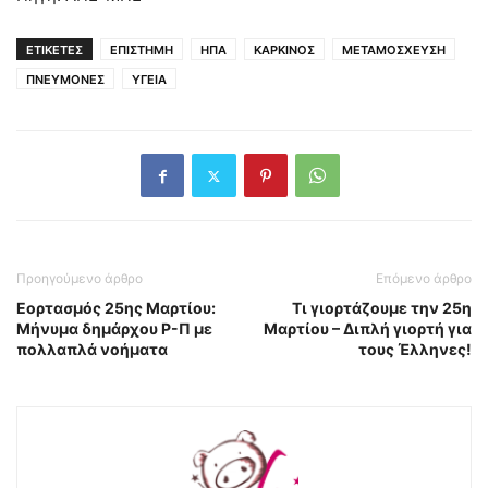
ΕΤΙΚΕΤΕΣ
ΕΠΙΣΤΗΜΗ
ΗΠΑ
ΚΑΡΚΙΝΟΣ
ΜΕΤΑΜΟΣΧΕΥΣΗ
ΠΝΕΥΜΟΝΕΣ
ΥΓΕΙΑ
Προηγούμενο άρθρο
Επόμενο άρθρο
Εορτασμός 25ης Μαρτίου:
Τι γιορτάζουμε την 25η
Μήνυμα δημάρχου Ρ-Π με
Μαρτίου – Διπλή γιορτή για
πολλαπλά νοήματα
τους Έλληνες!