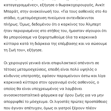
καταγεγραμμένες», εξήγησε ο θωρακοχειρουργός, Ανκίτ
Μπαράτ, στην ανακοίνωσή του. «Για τους ασθενείς στο 4ο
στάδιο, η μεταμόσχευση πνεύμονα αντενδείκνυται
πλήρως. Όμως, δεδομένου ότι ο καρκίνος του Άλμπερτ
ήταν περιορισμένος στο στήθος του, ήμασταν σίγουροι ότι
θα μπορούσαμε να ξεφορτωθούμε όλα τα καρκινικά
κύτταρα κατά τη διάρκεια της επέμβασης και να σώσουμε
τη ζωή του», εξήγησε.
Οι χειρουργοί γενικά είναι επιφυλακτικοί απέναντι σε
τέτοιες μεταμοσχεύσεις, επειδή είναι πολύ υψηλός ο
κίνδυνος υποτροπής, εφόσον παραμείνουν έστω και λίγα
καρκινικά κύτταρα στον οργανισμό ενός ασθενούς, ο
οποίος θα είναι υποχρεωμένος να λαμβάνει
ανοσοκοτασταλτικά φάρμακα εφ’ όρου ζωής για να μην
απορριφθεί το μόσχευμα. Οι λιγοστές πρώτες προσπάθειες
που έγιναν απέτυχαν, όμως οι γιατροί ξέρουν πλέον