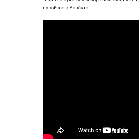
πρόσθεσε ο Λορέντε.