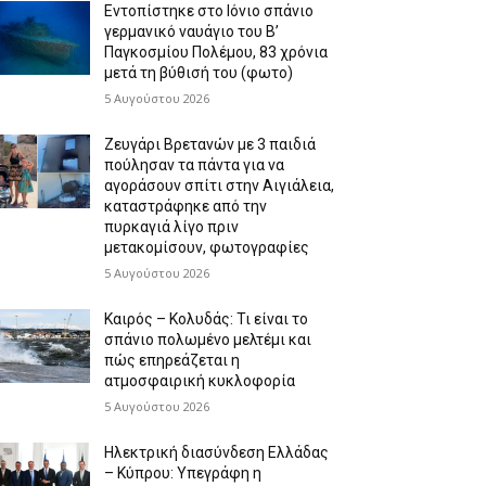
Εντοπίστηκε στο Ιόνιο σπάνιο
γερμανικό ναυάγιο του Β’
Παγκοσμίου Πολέμου, 83 χρόνια
μετά τη βύθισή του (φωτο)
5 Αυγούστου 2026
Ζευγάρι Βρετανών με 3 παιδιά
πούλησαν τα πάντα για να
αγοράσουν σπίτι στην Αιγιάλεια,
καταστράφηκε από την
πυρκαγιά λίγο πριν
μετακομίσουν, φωτογραφίες
5 Αυγούστου 2026
Καιρός – Κολυδάς: Τι είναι το
σπάνιο πολωμένο μελτέμι και
πώς επηρεάζεται η
ατμοσφαιρική κυκλοφορία
5 Αυγούστου 2026
Ηλεκτρική διασύνδεση Ελλάδας
– Κύπρου: Υπεγράφη η