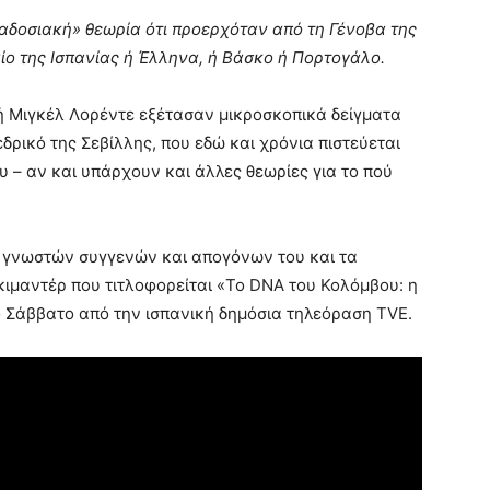
αδοσιακή» θεωρία ότι προερχόταν από τη Γένοβα της
αίο της Ισπανίας ή Έλληνα, ή Βάσκο ή Πορτογάλο.
ή Μιγκέλ Λορέντε εξέτασαν μικροσκοπικά δείγματα
δρικό της Σεβίλλης, που εδώ και χρόνια πιστεύεται
ου – αν και υπάρχουν και άλλες θεωρίες για το πού
α γνωστών συγγενών και απογόνων του και τα
ιμαντέρ που τιτλοφορείται «To DNA του Κολόμβου: η
ο Σάββατο από την ισπανική δημόσια τηλεόραση TVE.