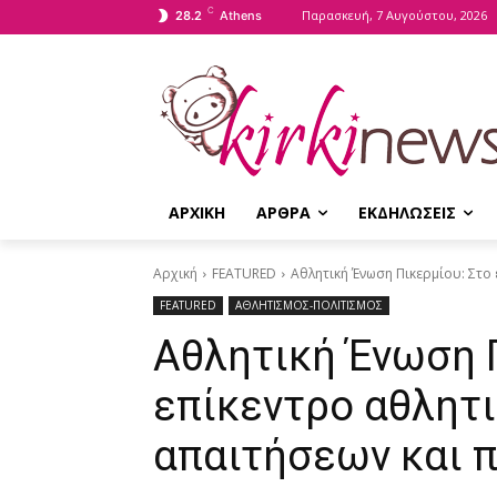
C
Παρασκευή, 7 Αυγούστου, 2026
28.2
Athens
ΑΡΧΙΚΗ
ΑΡΘΡΑ
ΕΚΔΗΛΩΣΕΙΣ
Αρχική
FEATURED
Αθλητική Ένωση Πικερμίου: Στ
FEATURED
ΑΘΛΗΤΙΣΜΟΣ-ΠΟΛΙΤΙΣΜΟΣ
Αθλητική Ένωση 
επίκεντρο αθλητ
απαιτήσεων και 