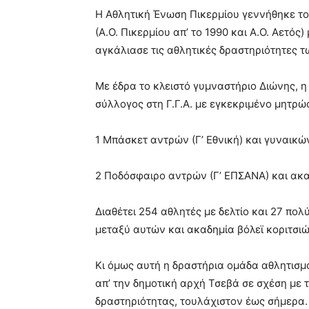
Η Αθλητική Ένωση Πικερμίου γεννήθηκε τ
(Α.Ο. Πικερμίου απ’ το 1990 και Α.Ο. Αετό
αγκάλιασε τις αθλητικές δραστηριότητες τ
Με έδρα το κλειστό γυμναστήριο Διώνης, η
σύλλογος στη Γ.Γ.Α. με εγκεκριμένο μητρώ
1 Μπάσκετ αντρών (Γ’ Εθνική) και γυναικών
2 Ποδόσφαιρο αντρών (Γ’ ΕΠΣΑΝΑ) και ακαδ
Διαθέτει 254 αθλητές με δελτίο και 27 πολ
μεταξύ αυτών και ακαδημία βόλεϊ κοριτσι
Κι όμως αυτή η δραστήρια ομάδα αθλητισμ
απ’ την δημοτική αρχή Τσεβά σε σχέση με 
δραστηριότητας, τουλάχιστον έως σήμερα.