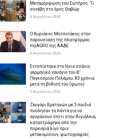
Μεταμόρφωση του Σωτήρος: Τι
συνέβη στο όρος Θαβώρ
6 Αυγούστου 2026
Ο Κυριάκος Μητσοτάκης στην
παρουσίαση της πλατφόρμας
myAGRO της ΑΑΔΕ
6 Αυγούστου 2026
Εντοπίστηκε στο Ιόνιο σπάνιο
γερμανικό ναυάγιο του Β’
Παγκοσμίου Πολέμου, 83 χρόνια
μετά τη βύθισή του (φωτο)
5 Αυγούστου 2026
Ζευγάρι Βρετανών με 3 παιδιά
πούλησαν τα πάντα για να
αγοράσουν σπίτι στην Αιγιάλεια,
καταστράφηκε από την
πυρκαγιά λίγο πριν
μετακομίσουν, φωτογραφίες