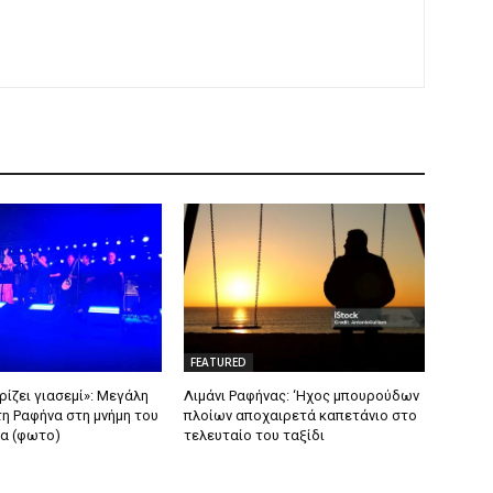
FEATURED
ρίζει γιασεμί»: Μεγάλη
Λιμάνι Ραφήνας: ‘Ηχος μπουρούδων
τη Ραφήνα στη μνήμη του
πλοίων αποχαιρετά καπετάνιο στο
α (φωτο)
τελευταίο του ταξίδι