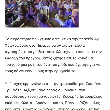
Το ακροατήριο που γέμισε ασφυκτικά την πλατεία Αγ.
Χριστοφόρου στο Πικέρμι, σιγοντάρισε πολλά
αγαπημένα τραγούδια του καλλιτέχνη, ο οποίος με την
έναρξη του προγράμματος ζήτησε απ’ το κοινό να
τραγουδήσει μαζί του ένα τραγούδι που έγραψε για να
τους κάνει κοινωνούς στην ερμηνεία του.
Υπέροχες ερμηνείες κι απ’ την τραγουδίστρια Σουσάνα
Τρυφιάτη. Αξίζουν αναφοράς οι μουσικοί που
συνόδευσαν τους τραγουδιστές: Θοδωρής Δαμουράκης
κιθάρες, Κώστας Αρσένης μπάσο, Γιάννης Ριζόπουλος
κρουστά, Χρήστος Σκόνδρας μπουζούκι – γκάιντα (να