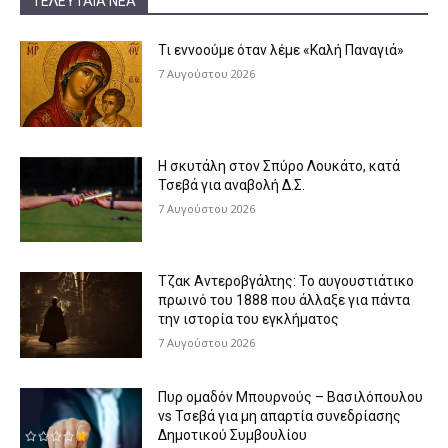
ΤΕΛΕΥΤΑΊΑ ΝΈΑ
Τι εννοούμε όταν λέμε «Καλή Παναγιά»
7 Αυγούστου 2026
Η σκυτάλη στον Σπύρο Λουκάτο, κατά
Τσεβά για αναβολή Δ.Σ.
7 Αυγούστου 2026
Τζακ Αντεροβγάλτης: To αυγουστιάτικο
πρωινό του 1888 που άλλαξε για πάντα
την ιστορία του εγκλήματος
7 Αυγούστου 2026
Πυρ ομαδόν Μπουρνούς – Βασιλόπουλου
vs Τσεβά για μη απαρτία συνεδρίασης
Δημοτικού Συμβουλίου