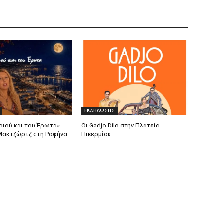
ΕΚΔΗΛΩΣΕΙΣ
ριού και του Έρωτα»
Οι Gadjo Dilo στην Πλατεία
Μακτζώρτζ στη Ραφήνα
Πικερμίου