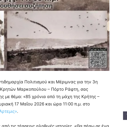
ιδημαρχία Πολιτισμού και Μέριμνας για την 3η
ο Κρητών Μαρκοπούλου – Πόρτο Ράφτη, σας
ς με θέμα: «85 χρόνια από τη μάχη της Κρήτης –
υριακή 17 Μαΐου 2026 και ώρα 11:00 π.μ. στο
Άρτεμις»
.
από τις τέσσερις αληθινές ιστορίες, «Θα πέσω σε ένα