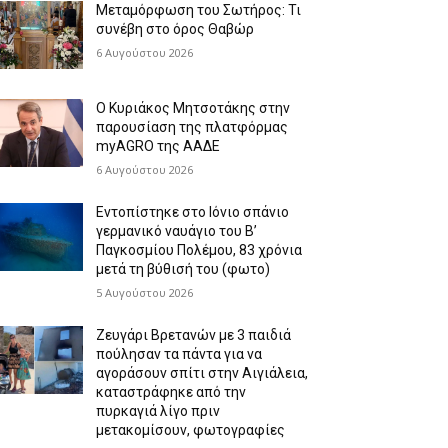
Μεταμόρφωση του Σωτήρος: Τι
συνέβη στο όρος Θαβώρ
6 Αυγούστου 2026
Ο Κυριάκος Μητσοτάκης στην
παρουσίαση της πλατφόρμας
myAGRO της ΑΑΔΕ
6 Αυγούστου 2026
Εντοπίστηκε στο Ιόνιο σπάνιο
γερμανικό ναυάγιο του Β’
Παγκοσμίου Πολέμου, 83 χρόνια
μετά τη βύθισή του (φωτο)
5 Αυγούστου 2026
Ζευγάρι Βρετανών με 3 παιδιά
πούλησαν τα πάντα για να
αγοράσουν σπίτι στην Αιγιάλεια,
καταστράφηκε από την
πυρκαγιά λίγο πριν
μετακομίσουν, φωτογραφίες