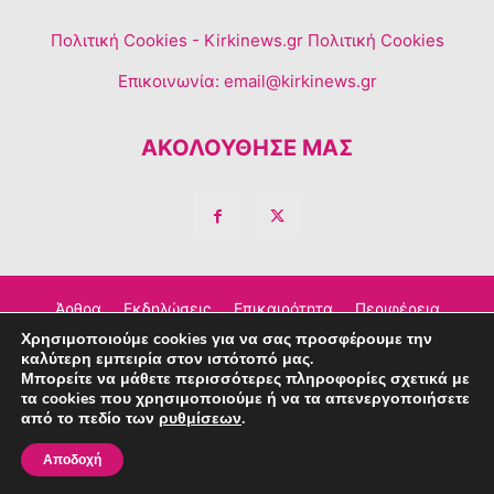
Πολιτική Cookies
- Kirkinews.gr Πολιτική Cookies
Επικοινωνία:
email@kirkinews.gr
ΑΚΟΛΟΥΘΗΣΕ ΜΑΣ
Άρθρα
Εκδηλώσεις
Επικαιρότητα
Περιφέρεια
Χρησιμοποιούμε cookies για να σας προσφέρουμε την
Σχόλια
Τέχνη – Πολιτισμός
Διαφημιστείτε
καλύτερη εμπειρία στον ιστότοπό μας.
Μπορείτε να μάθετε περισσότερες πληροφορίες σχετικά με
Επικοινωνία
τα cookies που χρησιμοποιούμε ή να τα απενεργοποιήσετε
από το πεδίο των
ρυθμίσεων
.
© Copyright © 2023 Kirkinews
Αποδοχή
powered by
Creative People