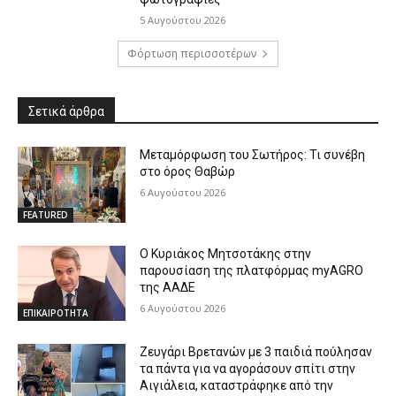
5 Αυγούστου 2026
Φόρτωση περισσοτέρων
Σετικά άρθρα
Μεταμόρφωση του Σωτήρος: Τι συνέβη
στο όρος Θαβώρ
6 Αυγούστου 2026
FEATURED
Ο Κυριάκος Μητσοτάκης στην
παρουσίαση της πλατφόρμας myAGRO
της ΑΑΔΕ
6 Αυγούστου 2026
ΕΠΙΚΑΙΡΟΤΗΤΑ
Ζευγάρι Βρετανών με 3 παιδιά πούλησαν
τα πάντα για να αγοράσουν σπίτι στην
Αιγιάλεια, καταστράφηκε από την