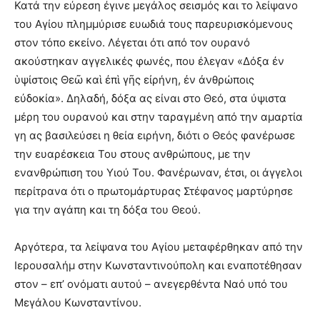
Κατά την εύρεση έγινε μεγάλος σεισμός και το λείψανο
του Αγίου πλημμύρισε ευωδιά τους παρευρισκόμενους
στον τόπο εκείνο. Λέγεται ότι από τον ουρανό
ακούστηκαν αγγελικές φωνές, που έλεγαν «Δόξα ἐν
ὑψίστοις Θεῶ καὶ ἐπὶ γῆς εἰρήνη, ἐν ἀνθρώποις
εὐδοκία». Δηλαδή, δόξα ας είναι στο Θεό, στα ύψιστα
μέρη του ουρανού και στην ταραγμένη από την αμαρτία
γη ας βασιλεύσει η θεία ειρήνη, διότι ο Θεός φανέρωσε
την ευαρέσκεια Του στους ανθρώπους, με την
ενανθρώπιση του Υιού Του. Φανέρωναν, έτσι, οι άγγελοι
περίτρανα ότι ο πρωτομάρτυρας Στέφανος μαρτύρησε
για την αγάπη και τη δόξα του Θεού.
Αργότερα, τα λείψανα του Αγίου μεταφέρθηκαν από την
Ιερουσαλήμ στην Κωνσταντινούπολη και εναποτέθησαν
στον – επ’ ονόματι αυτού – ανεγερθέντα Ναό υπό του
Μεγάλου Κωνσταντίνου.