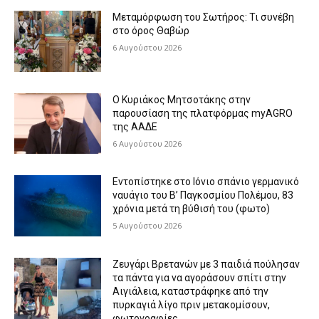
Μεταμόρφωση του Σωτήρος: Τι συνέβη
στο όρος Θαβώρ
6 Αυγούστου 2026
Ο Κυριάκος Μητσοτάκης στην
παρουσίαση της πλατφόρμας myAGRO
της ΑΑΔΕ
6 Αυγούστου 2026
Εντοπίστηκε στο Ιόνιο σπάνιο γερμανικό
ναυάγιο του Β’ Παγκοσμίου Πολέμου, 83
χρόνια μετά τη βύθισή του (φωτο)
5 Αυγούστου 2026
Ζευγάρι Βρετανών με 3 παιδιά πούλησαν
τα πάντα για να αγοράσουν σπίτι στην
Αιγιάλεια, καταστράφηκε από την
πυρκαγιά λίγο πριν μετακομίσουν,
φωτογραφίες