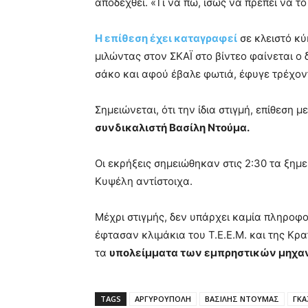
αποδεχθεί. «Τι να πω, ίσως να πρέπει να τ
Η επίθεση έχει καταγραφεί
σε κλειστό κύ
μιλώντας στον ΣΚΑΪ στο βίντεο φαίνεται ο
σάκο και αφού έβαλε φωτιά, έφυγε τρέχον
Σημειώνεται, ότι την ίδια στιγμή, επίθεση 
συνδικαλιστή Βασίλη Ντούμα.
Οι εκρήξεις σημειώθηκαν στις 2:30 τα ξημ
Κυψέλη αντίστοιχα.
Μέχρι στιγμής, δεν υπάρχει καμία πληροφ
έφτασαν κλιμάκια του Τ.Ε.Ε.Μ. και της Κρ
τα
υπολείμματα των εμπρηστικών μηχα
TAGS
ΑΡΓΥΡΟΥΠΟΛΗ
ΒΑΣΙΛΗΣ ΝΤΟΥΜΑΣ
ΓΚΑ