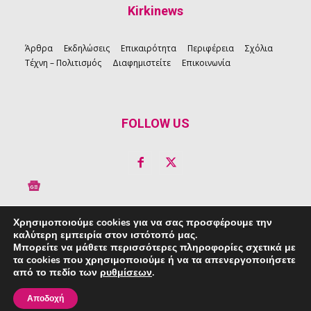
Kirkinews
Άρθρα
Εκδηλώσεις
Επικαιρότητα
Περιφέρεια
Σχόλια
Τέχνη – Πολιτισμός
Διαφημιστείτε
Επικοινωνία
FOLLOW US
Χρησιμοποιούμε cookies για να σας προσφέρουμε την
καλύτερη εμπειρία στον ιστότοπό μας.
Copyright © 2026 Kirkinews
Μπορείτε να μάθετε περισσότερες πληροφορίες σχετικά με
τα cookies που χρησιμοποιούμε ή να τα απενεργοποιήσετε
powered by
Creative People
από το πεδίο των
ρυθμίσεων
.
Πολιτική Απορρήτου
|
Πολιτική Cookie
Αποδοχή