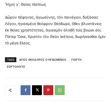
Ἦχος γ’. Θείας πίστεως
Δῶρον πέφηνας, ἁγιωσύνης, τὸν πανάγιον, δοξάσας
Λόγον, ἠγιασμένε θεόφρον Θεόδωρε, ὅθεν βλυστάνεις
ἐκ θείας χρηστότητας, ἁγιασμὸν ἀληθῆ τοὶς βοώσι σοι.
Πάτερ Ὅσιε, Χριστὸν τὸν Θεὸν ἱκέτευε, δωρήσασθαι ἠμὶν
τὸ μέγα ἔλεος.
TAGS
ΑΓΙΟΣ ΘΕΟΔΩΡΟΣ Ο ΗΓΙΑΣΜΕΝΟΣ
ΓΙΟΡΤΗ
ΕΟΡΤΟΛΟΓΙΟ