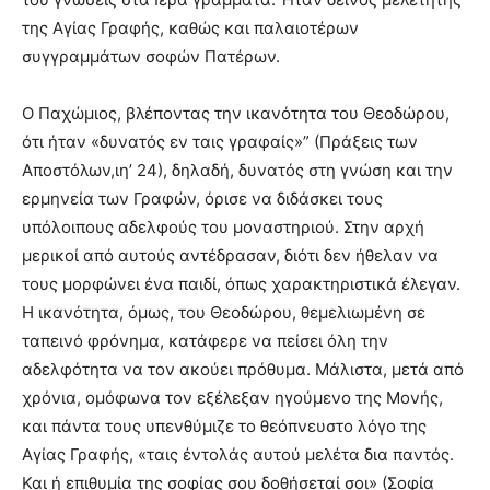
της Αγίας Γραφής, καθώς και παλαιοτέρων
συγγραμμάτων σοφών Πατέρων.
Ο Παχώμιος, βλέποντας την ικανότητα του Θεοδώρου,
ότι ήταν «δυνατός εν ταις γραφαίς»” (Πράξεις των
Αποστόλων,ιη’ 24), δηλαδή, δυνατός στη γνώση και την
ερμηνεία των Γραφών, όρισε να διδάσκει τους
υπόλοιπους αδελφούς του μοναστηριού. Στην αρχή
μερικοί από αυτούς αντέδρασαν, διότι δεν ήθελαν να
τους μορφώνει ένα παιδί, όπως χαρακτηριστικά έλεγαν.
Η ικανότητα, όμως, του Θεοδώρου, θεμελιωμένη σε
ταπεινό φρόνημα, κατάφερε να πείσει όλη την
αδελφότητα να τον ακούει πρόθυμα. Μάλιστα, μετά από
χρόνια, ομόφωνα τον εξέλεξαν ηγούμενο της Μονής,
και πάντα τους υπενθύμιζε το θεόπνευστο λόγο της
Αγίας Γραφής, «ταις έντολάς αυτού μελέτα δια παντός.
Και ή επιθυμία της σοφίας σου δοθήσεταί σοι» (Σοφία