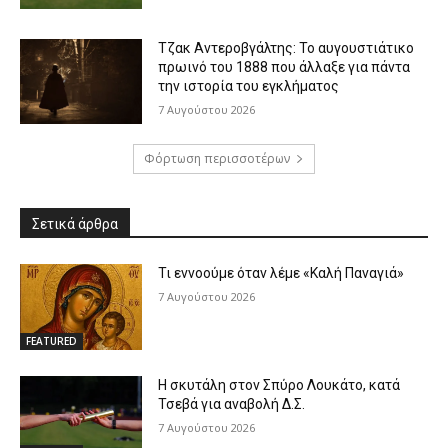
Τζακ Αντεροβγάλτης: To αυγουστιάτικο
πρωινό του 1888 που άλλαξε για πάντα
την ιστορία του εγκλήματος
7 Αυγούστου 2026
Φόρτωση περισσοτέρων
Σετικά άρθρα
Τι εννοούμε όταν λέμε «Καλή Παναγιά»
7 Αυγούστου 2026
FEATURED
Η σκυτάλη στον Σπύρο Λουκάτο, κατά
Τσεβά για αναβολή Δ.Σ.
7 Αυγούστου 2026