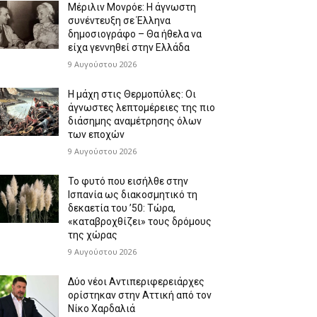
Μέριλιν Μονρόε: Η άγνωστη
συνέντευξη σε Έλληνα
δημοσιογράφο – Θα ήθελα να
είχα γεννηθεί στην Ελλάδα
9 Αυγούστου 2026
Η μάχη στις Θερμοπύλες: Οι
άγνωστες λεπτομέρειες της πιο
διάσημης αναμέτρησης όλων
των εποχών
9 Αυγούστου 2026
Το φυτό που εισήλθε στην
Ισπανία ως διακοσμητικό τη
δεκαετία του ’50: Τώρα,
«καταβροχθίζει» τους δρόμους
της χώρας
9 Αυγούστου 2026
Δύο νέοι Αντιπεριφερειάρχες
ορίστηκαν στην Αττική από τον
Νίκο Χαρδαλιά