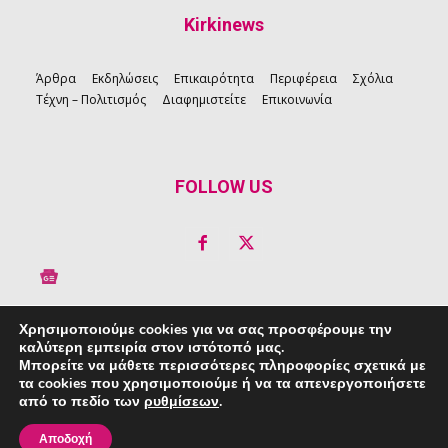
Kirkinews
Άρθρα
Εκδηλώσεις
Επικαιρότητα
Περιφέρεια
Σχόλια
Τέχνη – Πολιτισμός
Διαφημιστείτε
Επικοινωνία
FOLLOW US
Χρησιμοποιούμε cookies για να σας προσφέρουμε την
καλύτερη εμπειρία στον ιστότοπό μας.
Copyright © 2026 Kirkinews
Μπορείτε να μάθετε περισσότερες πληροφορίες σχετικά με
τα cookies που χρησιμοποιούμε ή να τα απενεργοποιήσετε
powered by
Creative People
από το πεδίο των
ρυθμίσεων
.
Πολιτική Απορρήτου
|
Πολιτική Cookie
Αποδοχή