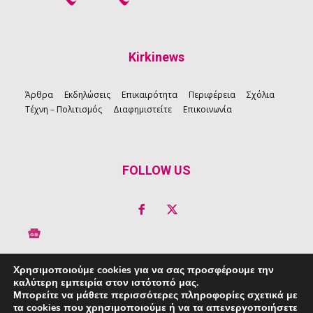
Kirkinews
Άρθρα
Εκδηλώσεις
Επικαιρότητα
Περιφέρεια
Σχόλια
Τέχνη – Πολιτισμός
Διαφημιστείτε
Επικοινωνία
FOLLOW US
Χρησιμοποιούμε cookies για να σας προσφέρουμε την
καλύτερη εμπειρία στον ιστότοπό μας.
Copyright © 2026 Kirkinews
Μπορείτε να μάθετε περισσότερες πληροφορίες σχετικά με
τα cookies που χρησιμοποιούμε ή να τα απενεργοποιήσετε
powered by
Creative People