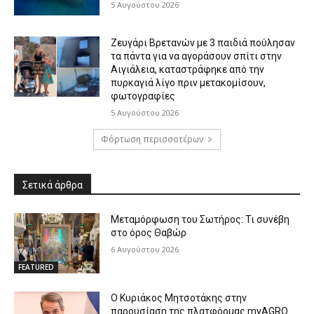
5 Αυγούστου 2026
Ζευγάρι Βρετανών με 3 παιδιά πούλησαν
τα πάντα για να αγοράσουν σπίτι στην
Αιγιάλεια, καταστράφηκε από την
πυρκαγιά λίγο πριν μετακομίσουν,
φωτογραφίες
5 Αυγούστου 2026
Φόρτωση περισσοτέρων
Σετικά άρθρα
Μεταμόρφωση του Σωτήρος: Τι συνέβη
στο όρος Θαβώρ
6 Αυγούστου 2026
FEATURED
Ο Κυριάκος Μητσοτάκης στην
παρουσίαση της πλατφόρμας myAGRO