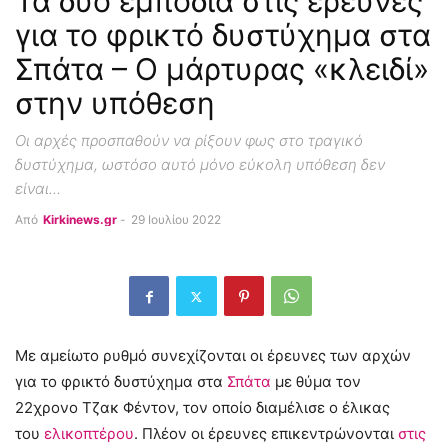
Τα δυο εμπόδια στις έρευνες
για το φρικτό δυστύχημα στα
Σπάτα – Ο μάρτυρας «κλειδί»
στην υπόθεση
Οι αρχές προσπαθούν να ρίξουν φως στο τραγικό
δυστύχημα, ωστόσο αυτό μόνο εύκολη υπόθεση δεν
είναι...
Από
Kirkinews.gr
-
29 Ιουλίου 2022
Με αμείωτο ρυθμό συνεχίζονται οι έρευνες των αρχών
για το φρικτό δυστύχημα στα
Σπάτα
με θύμα τον
22χρονο Τζακ Φέντον, τον οποίο διαμέλισε ο έλικας
του
ελικοπτέρου
. Πλέον οι έρευνες επικεντρώνονται
στις