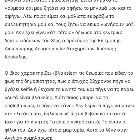
νούμερα και μου ζητάει να αφήσω το μήνυμά μου και το
αφήνω. Λέω ποιoς είμαι και μάλιστα εκφράζω τα
συλλυπητήριά μου και τους ζητώ να επικοινωνήσουν μαζί
μου. Δεν έχει γίνει κάτι τέτοιο» δήλωσε στο κεντρικό
δελτίο ειδήσεων του Star, ο πρόεδρος της Επιτροπής
Διερεύνησης Αεροπορικών Ατυχημάτων, Ιωάννης
Κονδύλης.
Ο ίδιος χαρακτηρίζει «βλακείες» τις θεωρίες που είδαν το
φως της δημοσιότητας, πως ο άτυχος 22χρονος πήγε να
βγάλει selfie ή ξέχασε το κινητό του και πήγε να το πάρει.
«Αυτά είναι βλακείες. Διότι ποιος μπορεί να το
επιβεβαιώσει, τι πήγε να κάνει. Δεν ξέρω τι πήγε να κάνει
στο ελικόπτερο», δηλώνει. «Πώς επιβεβαιώνεται αυτό
(σ.σ.: για το κινητό); Το είπε ο νεκρός αυτό; Tο είπαν οι
φίλοι του; Δεν έχω τέτοια μαρτυρία. Αυτά τα λένε στην
Αγγλία» συμπλήρωσε.