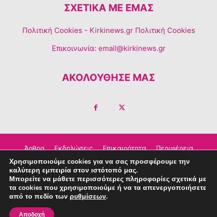
ΣΧΕΤΙΚΆ ΜΕ ΕΜΆΣ
Πολιτική Cookies
- Kirkinews.gr Πολιτική Cookies
Επικοινωνία:
email@kirkinews.gr
ΑΚΟΛΟΥΘΗΣΕ ΜΑΣ
Άρθρα
Εκδηλώσεις
Επικαιρότητα
Περιφέρεια
Χρησιμοποιούμε cookies για να σας προσφέρουμε την
Σχόλια
Τέχνη – Πολιτισμός
Διαφημιστείτε
καλύτερη εμπειρία στον ιστότοπό μας.
Μπορείτε να μάθετε περισσότερες πληροφορίες σχετικά με
Επικοινωνία
τα cookies που χρησιμοποιούμε ή να τα απενεργοποιήσετε
από το πεδίο των
ρυθμίσεων
.
© Copyright © 2023 Kirkinews
Αποδοχή
powered by
Creative People