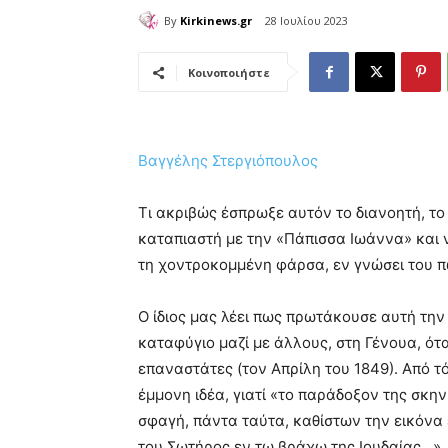
By
Kirkinews.gr
28 Ιουλίου 2023
Κοινοποιήστε
Βαγγέλης Στεργιόπουλος
Τι ακριβώς έσπρωξε αυτόν το διανοητή, το 
καταπιαστή με την «Πάπισσα Ιωάννα» και 
τη χοντροκομμένη φάρσα, εν γνώσει του π
Ο ίδιος μας λέει πως πρωτάκουσε αυτή την 
καταφύγιο μαζί με άλλους, στη Γένουα, ό
επαναστάτες (τον Απρίλη του 1849). Από 
έμμονη ιδέα, γιατί «το παράδοξον της σκην
σφαγή, πάντα ταύτα, καθίστων την εικόνα 
του Σωτήρος εν τω βράχω της Ιουδαίας…»