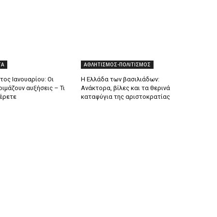
ΤΑ
ΑΘΛΗΤΙΣΜΟΣ-ΠΟΛΙΤΙΣΜΟΣ
τος Ιανουαρίου: Οι
Η Ελλάδα των βασιλιάδων:
ιμάζουν αυξήσεις – Τι
Ανάκτορα, βίλες και τα θερινά
ξέρετε
καταφύγια της αριστοκρατίας