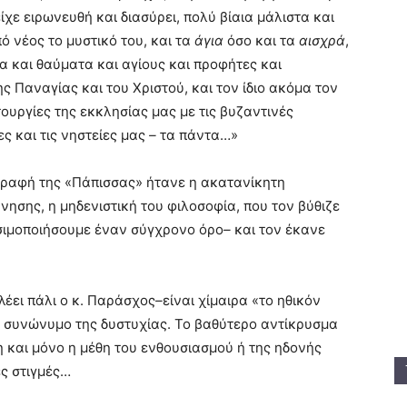
είχε ειρωνευθή και διασύρει, πολύ βίαια μάλιστα και
ό νέος το μυστικό του, και τα
άγια
όσο και τα
αισχρά
,
α και θαύματα και αγίους και προφήτες και
ς Παναγίας και του Χριστού, και τον ίδιο ακόμα τον
τουργίες της εκκλησίας μας με τις βυζαντινές
ς και τις νηστείες μας
–
τα πάντα…»
γγραφή της «Πάπισσας» ήτανε η ακατανίκητη
νησης, η μηδενιστική του φιλοσοφία, που τον βύθιζε
σιμοποιήσουμε έναν σύγχρονο όρο
–
και τον έκανε
λέει πάλι ο κ. Παράσχος
–
είναι χίμαιρα «το ηθικόν
ή, συνώνυμο της δυστυχίας. Το βαθύτερο αντίκρυσμα
 και μόνο η μέθη του ενθουσιασμού ή της ηδονής
ες στιγμές…