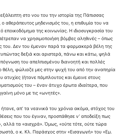
εξάλειπτη στο νου του την ιστορία της Πάπισσας
 ο αθεράπευτος μηδενισμός του, η επιθυμία του να
ό εποικοδόμημα της κοινωνίας. Η ιδιοσυγκρασία του
 επέτρεπαν να χρησιμοποιήση βόμβες αληθινές
–
όπως
ής του. Δεν του έμεναν παρά τα φαρμακερά βέλη της
τυπώντας δεξιά και αριστερά, πάνω και κάτω, ψηλά
 απόγνωση του απελπισμένου διανοητή και πολλές
το θέλη, φώλιαζε μες στην ψυχή του από την αναπηρία
ου ατυχίες (ήτανε πάμπλουτος και έμεινε στους
υματισμούς του
–
έναν άτυχο έρωτα ιδιαίτερα, που
ηγαίνη μόνο με τις «ωνητές».
, ήτανε, απ’ τα νεανικά του χρόνια ακόμα, στόχος του
θέσεις που του έγιναν, προσπάθησε ν’ αποδείξη πως
», αλλά τα «αισχρά». Όμως, «ούτε τότε, ούτε τώρα
 σωστά, ο κ. Κλ. Παράσχος στην «Εισαγωγή» του «Εμ.