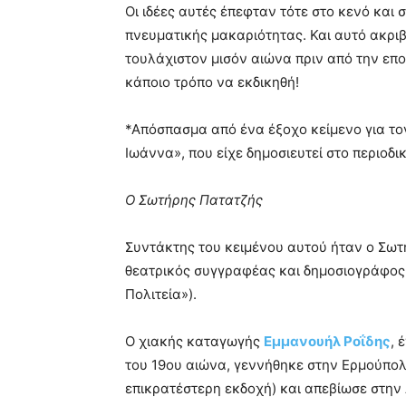
Οι ιδέες αυτές έπεφταν τότε στο κενό και
πνευματικής μακαριότητας. Και αυτό ακριβ
τουλάχιστον μισόν αιώνα πριν από την επ
κάποιο τρόπο να εκδικηθή!
*Απόσπασμα από ένα έξοχο κείμενο για το
Ιωάννα», που είχε δημοσιευτεί στο περιοδ
Ο Σωτήρης Πατατζής
Συντάκτης του κειμένου αυτού ήταν ο Σωτ
θεατρικός συγγραφέας και δημοσιογράφος 
Πολιτεία»).
Ο χιακής καταγωγής
Εμμανουήλ Ροΐδης
, 
του 19ου αιώνα, γεννήθηκε στην Ερμούπολη
επικρατέστερη εκδοχή) και απεβίωσε στην 