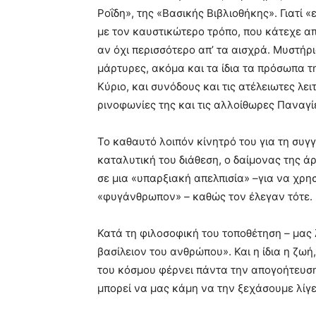
Ροΐδη», της «Βασικής Βιβλιοθήκης». Γιατί «
με τον καυστικώτερο τρόπο, που κάτεχε απ
αν όχι περισσότερο απ’ τα αισχρά. Μυστήρι
μάρτυρες, ακόμα και τα ίδια τα πρόσωπα τη
Κύριο, και συνόδους και τις ατέλειωτες λει
ρινοφωνίες της και τις αλλοίθωρες Παναγίε
Το καθαυτό λοιπόν κίνητρό του για τη συ
καταλυτική του διάθεση, ο δαίμονας της άρ
σε μια «υπαρξιακή απελπισία»
–
για να χρη
«φυγάνθρωπον»
–
καθώς τον έλεγαν τότε.
Κατά τη φιλοσοφική του τοποθέτηση
–
μας 
βασίλειον του ανθρώπου». Και η ίδια η ζω
του κόσμου φέρνει πάντα την απογοήτευση
μπορεί να μας κάμη να την ξεχάσουμε λίγ