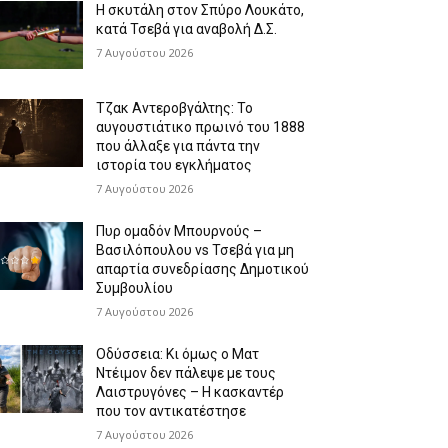
Η σκυτάλη στον Σπύρο Λουκάτο,
κατά Τσεβά για αναβολή Δ.Σ.
7 Αυγούστου 2026
Τζακ Αντεροβγάλτης: To
αυγουστιάτικο πρωινό του 1888
που άλλαξε για πάντα την
ιστορία του εγκλήματος
7 Αυγούστου 2026
Πυρ ομαδόν Μπουρνούς –
Βασιλόπουλου vs Τσεβά για μη
απαρτία συνεδρίασης Δημοτικού
Συμβουλίου
7 Αυγούστου 2026
Οδύσσεια: Κι όμως ο Ματ
Ντέιμον δεν πάλεψε με τους
Λαιστρυγόνες – Η κασκαντέρ
που τον αντικατέστησε
7 Αυγούστου 2026