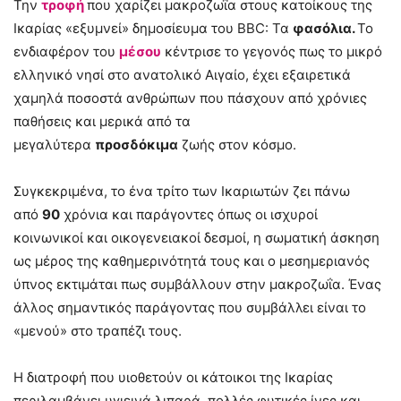
Την
τροφή
που χαρίζει μακροζωΐα στους κατοίκους της
Ικαρίας «εξυμνεί» δημοσίευμα του BBC: Τα
φασόλια.
Το
ενδιαφέρον του
μέσου
κέντρισε το γεγονός πως το μικρό
ελληνικό νησί στο ανατολικό Αιγαίο, έχει εξαιρετικά
χαμηλά ποσοστά ανθρώπων που πάσχουν από χρόνιες
παθήσεις και μερικά από τα
μεγαλύτερα
προσδόκιμα
ζωής στον κόσμο.
Συγκεκριμένα, το ένα τρίτο των Ικαριωτών ζει πάνω
από
90
χρόνια και παράγοντες όπως οι ισχυροί
κοινωνικοί και οικογενειακοί δεσμοί, η σωματική άσκηση
ως μέρος της καθημερινότητά τους και ο μεσημεριανός
ύπνος εκτιμάται πως συμβάλλουν στην μακροζωΐα. Ένας
άλλος σημαντικός παράγοντας που συμβάλλει είναι το
«μενού» στο τραπέζι τους.
Η διατροφή που υιοθετούν οι κάτοικοι της Ικαρίας
περιλαμβάνει υγιεινά λιπαρά, πολλές φυτικές ίνες και