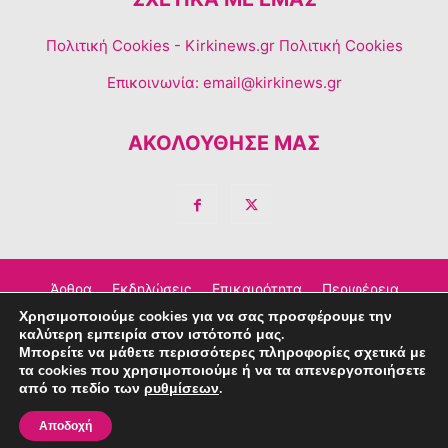
Πολιτική Cookies
- Kirkinews.gr Πολιτική Cookies
Επικοινωνία:
email@kirkinews.gr
ΑΚΟΛΟΥΘΗΣΕ ΜΑΣ
Άρθρα
Εκδηλώσεις
Επικαιρότητα
Περιφέρεια
Χρησιμοποιούμε cookies για να σας προσφέρουμε την
Σχόλια
Τέχνη – Πολιτισμός
Διαφημιστείτε
καλύτερη εμπειρία στον ιστότοπό μας.
Μπορείτε να μάθετε περισσότερες πληροφορίες σχετικά με
Επικοινωνία
τα cookies που χρησιμοποιούμε ή να τα απενεργοποιήσετε
από το πεδίο των
ρυθμίσεων
.
© Copyright © 2023 Kirkinews
Αποδοχή
powered by
Creative People