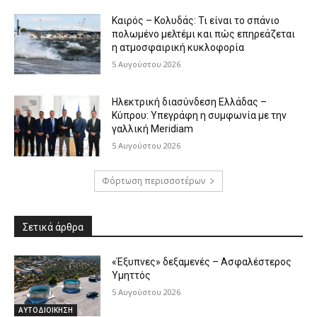
Καιρός – Κολυδάς: Τι είναι το σπάνιο
πολωμένο μελτέμι και πώς επηρεάζεται
η ατμοσφαιρική κυκλοφορία
5 Αυγούστου 2026
Ηλεκτρική διασύνδεση Ελλάδας –
Κύπρου: Υπεγράφη η συμφωνία με την
γαλλική Meridiam
5 Αυγούστου 2026
Φόρτωση περισσοτέρων
Σετικά άρθρα
«Έξυπνες» δεξαμενές – Ασφαλέστερος
Υμηττός
5 Αυγούστου 2026
ΑΥΤΟΔΙΟΙΚΗΣΗ